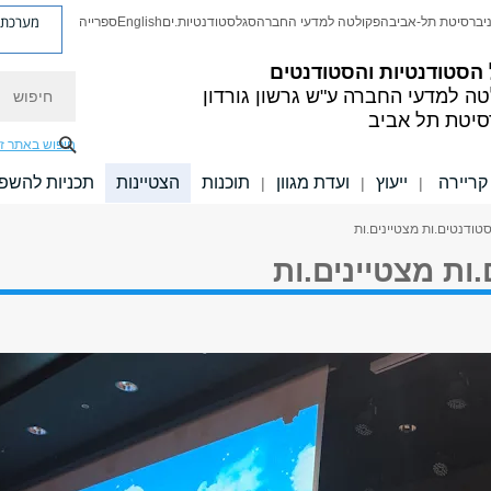
מערכת פ
יברסיטת תל-אביב
הפקולטה למדעי החברה
סגל
סטודנטיות.ים
English
ספרייה
הסטודנטיות והסטודנטים
חיפוש
טה למדעי החברה
ע"ש גרשון גורדון
סיטת תל אביב
חיפוש באתר ז
קריירה
ייעוץ
ועדת מגוון
תוכנות
הצטיינות
תכניות להשפ
|
|
|
טודנטים.ות מצטיינים.ות
ות מצטיינים.ות