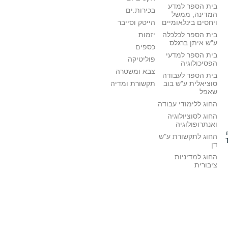
בית הספר למדע
בכירות.ים
המדינה, ממשל
ויחסים בינלאומיים
הייטק וסייבר
בית הספר לכלכלה
יזמות
ע"ש איתן ברגלס
כספים
בית הספר למדעי
פוליטיקה
הפסיכולוגיה
צבא ומשטרה
בית הספר לעבודה
סוציאלית ע"ש בוב
תקשורת ומדיה
שאפל
החוג ללימודי עבודה
החוג לסוציולוגיה
ואנתרופולוגיה
החוג לתקשורת ע"ש
דן
החוג למדיניות
ציבורית