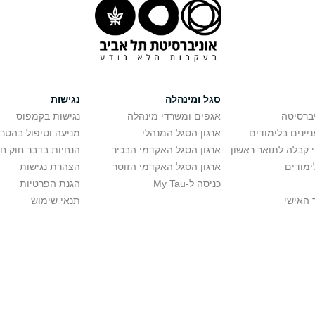
סגל ומינהלה
נגישות
יברסיטה
אגפים ומשרדי מינהלה
נגישות בקמפוס
יינים בלימודים
ארגון הסגל המנהלי
מניעה וטיפול בהטר
י קבלה לתואר ראשון
ארגון הסגל האקדמי הבכיר
הנחיות בדבר חוק ח
ימודים
ארגון הסגל האקדמי הזוטר
הצהרת נגישות
כניסה ל-My Tau
הגנת הפרטיות
 האישי
תנאי שימוש