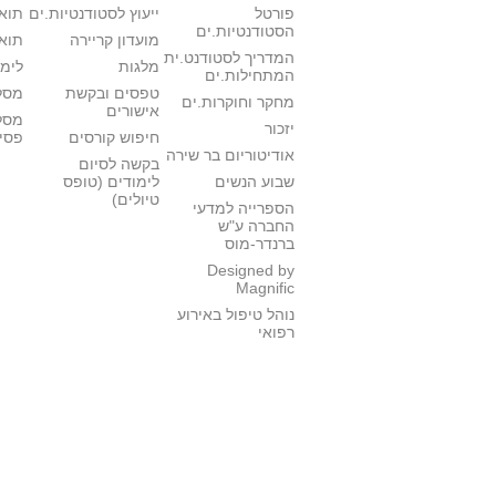
פורטל
ייעוץ לסטודנטיות.ים
תואר
הסטודנטיות.ים
מועדון קריירה
תואר
המדריך לסטודנט.ית
מלגות
לימו
המתחילות.ים
טפסים ובקשת
מסלו
מחקר וחוקרות.ים
אישורים
מסל
יזכור
חיפוש קורסים
פסי
אודיטוריום בר שירה
בקשה לסיום
שבוע הנשים
לימודים (טופס
טיולים)
הספרייה למדעי
החברה ע"ש
ברנדר-מוס
Designed by
Magnific
נוהל טיפול באירוע
רפואי