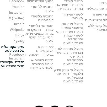
מסלול מובילי
המשך והשתלמויות
Facebook
 שני
מדיניות – תואר שני
התכנית ללימודי
Youtube
 שני באנגלית
במדיניות ציבורית
ביטחון
Instagram
די תעודה
לימודי האיחוד
התכנית בלימודי
האירופי
X (Twitter)
ל מצטיינות.ים
דיפלומטיה
מסלול מנהיגות
LinkedIn
ול קבלה ללא
תואר שני בלימודי
ומשאבי אנוש –
כומטרי
עבודה – התמקדות
Wikipedia
תואר ראשון דו-חוגי
בניהול משאבי אנוש,
לימודי עבודה
TikTok
יחסי עבודה ושינוי
וסוציולוגיה
ארגוני
Spotify
ואנתרופולוגיה
לימודי מ"א
ערוץ אקטואליה
מסלול אנתרופולוגיה
אקזקוטיביים
של הפקולטה
חברתית ותרבותית –
בביטחון ודיפלומטיה
Facebook
תואר שני
Instagram
בסוציולוגיה
תכנית לתואר שני
טלגרם: אקטואליה
ואנתרופולוגיה
בניהול סכסוכים
מדעי החברה TAU
וגישור ע"ש אוונס
מסלול אי שוויון וצדק
חלוקתי – תואר שני
בסוציולוגיה
ואנתרופולוגיה