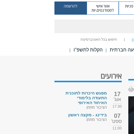
ניות
אזור אישי
להרשמה
לסטודנטים.יות
ה
חיפוש בכל האוניברסיטה
עה חברתית
הקלות לתשפ"ו
|
|
אירועים
17
מפגש היכרות לתוכנית
התעודה בלימודי
אוג'
האיחוד האירופי
17:30
הציבור מוזמן
07
בידינג - מקצה ראשון
הציבור מוזמן
ספט'
11:00