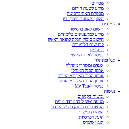
מכרזים
מידע לשעת חירום
מבקרת האוניברסיטה
תקנון משמעת ופסקי דין
לימודים
רישום לאוניברסיטה
מידע למתעניינים בלימודים
חישוב סיכויי קבלה לתואר ראשון
לוח שנת הלימודים
ידיעונים
כניסה לאזור האישי
סגל ומינהלה
אגפים ומשרדי מינהלה
ארגון הסגל המנהלי
ארגון הסגל האקדמי הבכיר
ארגון הסגל האקדמי הזוטר
כניסה ל-My Tau
נגישות
נגישות בקמפוס
מניעה וטיפול בהטרדה מינית
הנחיות בדבר חוק חופש המידע
הצהרת נגישות
הגנת הפרטיות
תנאי שימוש