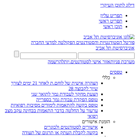
דילוג לתוכן העיקרי
תפריט עליון
תפריט ראשי
תוכן ראשי
פורטל הסטודנטיות והסטודנטים
הפקולטה למדעי החברה
אוניברסיטת תל אביב
מערכת פניות
אזור אישי לסטודנטים.יות
להרשמה
טפסים
כללי
הצהרה אישית של לוחם.ת לאחר 21 ימים לצורך
שיוך לקבוצה 28
הצעת מחקר לעבודת גמר לתואר שני
טופס הפקדת עבודת גמר בספרייה
טופס בקשה להתאמות לימודים מסיבות רפואיות
ערעור על החלטה בדבר התאמות בבחינה עקב מצב
רפואי
הזמנת אישורים
אישורים לסטודנטים ולבוגרים
בקשה לקבלת העתק או תרגום של תעודה