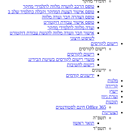
תלמידי מחקר
טופס הרכב לוועדה מלווה לתלמידי מחקר
טופס אישור הצעת המחקר וקבלה כתלמיד שלב ב
טופס הצהרה חבר ועדה מלווה
טופס אישור עבודת דוקטורט
ועדה מלווה לתלמידי מחקר
אישור חבר וועדה מלווה להגשת עבודת דוקטורט
לשיפוט חיצוני
רישום לקורסים
רישום לקורסים
רישום לקורסים
מועדי רישום לקורסים בשיטת הבידינג
רישום לחטיבות
ידיעונים
ידיעונים קודמים
מלגות
קריירה
ייעוץ
ועדת גיוון
תוכנות
Office 365 חינם לסטודנטים
הצטיינות
תשפ"ה
תואר ראשון
תשפ"ד