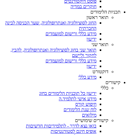
פוסט דוקטורנטים
חוקרים במדיה
תכניות הלימודים
תואר ראשון
החוג לסוציולוגיה ואנתרופולוגיה, שער הכניסה לבינה
החברתית
מידע כללי ורישום למועמדים
ידיעון
תואר שני
תואר שני בחוג לסוציולוגיה ואנתרופולוגיה, להבין,
לחקור וליישם
מידע כללי ורישום למועמדים
ידיעון
דוקטורט
מידע כללי
קישורים
כללי
ידיעון כל תוכניות הלימודים בחוג
מידע אישי לתלמיד.ה
חיפוש קורס
לוח שנת הלימודים
מילואים
קישורים שימושיים
בואו נצא לדרך - לתלמידיםות חדשיםות
אופיס חינם לסטודנטיםות