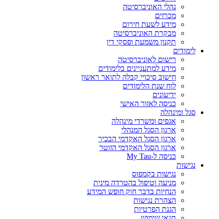
נהלי האוניברסיטה
מכרזים
מידע לשעת חירום
מבקרת האוניברסיטה
תקנון משמעת ופסקי דין
לימודים
רישום לאוניברסיטה
מידע למתעניינים בלימודים
חישוב סיכויי קבלה לתואר ראשון
לוח שנת הלימודים
ידיעונים
כניסה לאזור האישי
סגל ומינהלה
אגפים ומשרדי מינהלה
ארגון הסגל המנהלי
ארגון הסגל האקדמי הבכיר
ארגון הסגל האקדמי הזוטר
כניסה ל-My Tau
נגישות
נגישות בקמפוס
מניעה וטיפול בהטרדה מינית
הנחיות בדבר חוק חופש המידע
הצהרת נגישות
הגנת הפרטיות
תנאי שימוש