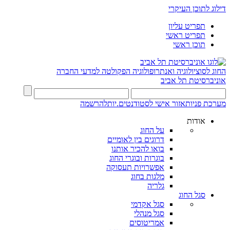
דילוג לתוכן העיקרי
תפריט עליון
תפריט ראשי
תוכן ראשי
החוג לסוציולוגיה ואנתרופולוגיה
הפקולטה למדעי החברה
אוניברסיטת תל אביב
מערכת פניות
אזור אישי לסטודנטים.יות
להרשמה
אודות
על החוג
דרוגים בין לאומיים
בואו להכיר אותנו
בוגרות ובוגרי החוג
אפשרויות תעסוקה
מלגות בחוג
גלריה
סגל החוג
סגל אקדמי
סגל מנהלי
אמריטוסים