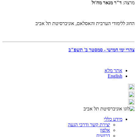
מרצה:
ד"ר מנאר מח'ול
החוג ללימודי הערבית והאסלאם, אוניברסיטת תל אביב
צהרי ימי חמישי - סמסטר ב' תשפ"ב
אתר מלא
English
מידע כללי
יצירת קשר ודרכי הגעה
אלפון
דרושים