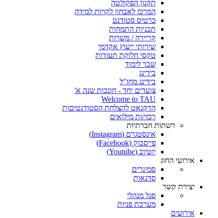
תקנון הפקולטה
המרכז לאבחון לקויות למידה
כרטיס סטודנט
תכניות התמחות
קריירה / משרות
שירותי ייעוץ אקדמי
טקסי חלוקת תעודות
שכר לימוד
בידינג
בידינג מחו"ל
צועדים יחד - חונכות שנה א'
Welcome to TAU
הדקנאט להצלחת הסטודנטיםות
רכזי/ות מילואים
רשתות חברתיות
אינסטגרם (Instagram)
פייסבוק (Facebook)
יוטיוב (Youtube)
אירועי החוג
סמינרים
סדנאות
יצירת קשר
סגל מנהלי
מערכת פניות
אירועים