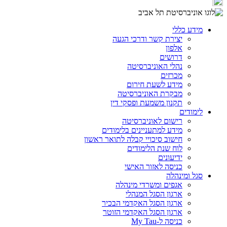
מידע כללי
יצירת קשר ודרכי הגעה
אלפון
דרושים
נהלי האוניברסיטה
מכרזים
מידע לשעת חירום
מבקרת האוניברסיטה
תקנון משמעת ופסקי דין
לימודים
רישום לאוניברסיטה
מידע למתעניינים בלימודים
חישוב סיכויי קבלה לתואר ראשון
לוח שנת הלימודים
ידיעונים
כניסה לאזור האישי
סגל ומינהלה
אגפים ומשרדי מינהלה
ארגון הסגל המנהלי
ארגון הסגל האקדמי הבכיר
ארגון הסגל האקדמי הזוטר
כניסה ל-My Tau