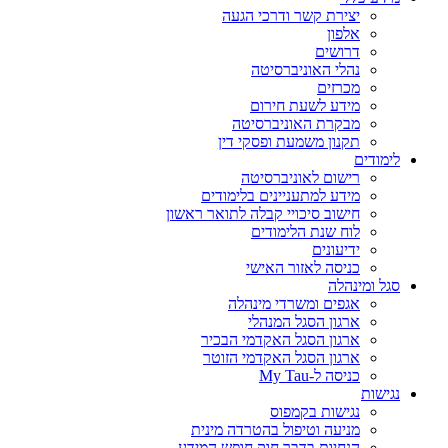
יצירת קשר ודרכי הגעה
אלפון
דרושים
נהלי האוניברסיטה
מכרזים
מידע לשעת חירום
מבקרת האוניברסיטה
תקנון משמעת ופסקי דין
לימודים
רישום לאוניברסיטה
מידע למתעניינים בלימודים
חישוב סיכויי קבלה לתואר ראשון
לוח שנת הלימודים
ידיעונים
כניסה לאזור האישי
סגל ומינהלה
אגפים ומשרדי מינהלה
ארגון הסגל המנהלי
ארגון הסגל האקדמי הבכיר
ארגון הסגל האקדמי הזוטר
כניסה ל-My Tau
נגישות
נגישות בקמפוס
מניעה וטיפול בהטרדה מינית
הנחיות בדבר חוק חופש המידע