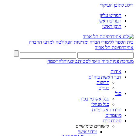
דילוג לתוכן העיקרי
תפריט עליון
תפריט ראשי
תוכן ראשי
בית הספר ללימודי חברה ומדיניות
הפקולטה למדעי החברה
אוניברסיטת תל אביב
מערכת פניות
אזור אישי לסטודנטים.יות
להרשמה
אודות
דבר ראשת ביה"ס
חדשות
כנסים
סגל
סגל אקדמי בכיר
סגל מנהלי
יחידות אקדמיות
מועמדים
סטודנטים
קישורים שימושיים
מידע אישי