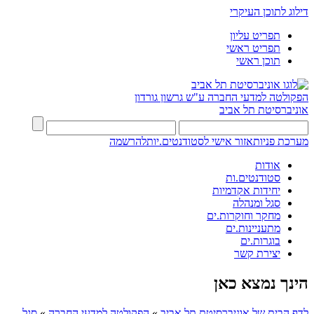
דילוג לתוכן העיקרי
תפריט עליון
תפריט ראשי
תוכן ראשי
הפקולטה למדעי החברה
ע"ש גרשון גורדון
אוניברסיטת תל אביב
מערכת פניות
אזור אישי לסטודנטים.יות
להרשמה
אודות
סטודנטים.ות
יחידות אקדמיות
סגל ומנהלה
מחקר וחוקרות.ים
מתעניינות.ים
בוגרות.ים
יצירת קשר
הינך נמצא כאן
לדף הבית של אוניברסיטת תל אביב
»
הפקולטה למדעי החברה
»
סגל