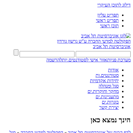
דילוג לתוכן העיקרי
תפריט עליון
תפריט ראשי
תוכן ראשי
הפקולטה למדעי החברה
ע"ש גרשון גורדון
אוניברסיטת תל אביב
מערכת פניות
אזור אישי לסטודנטים.יות
להרשמה
אודות
סטודנטים.ות
יחידות אקדמיות
סגל ומנהלה
מחקר וחוקרות.ים
מתעניינות.ים
בוגרות.ים
יצירת קשר
הינך נמצא כאן
לדף הבית של אוניברסיטת תל אביב
»
הפקולטה למדעי החברה
»
סגל