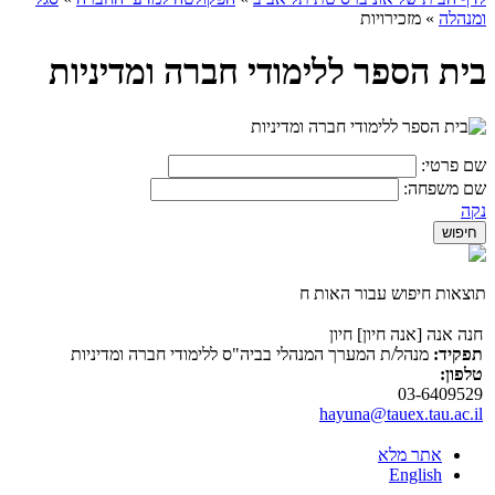
ומנהלה
»
מזכירויות
בית הספר ללימודי חברה ומדיניות
שם פרטי:
שם משפחה:
נקה
תוצאות חיפוש עבור האות ח
חנה אנה [אנה חיון] חיון
תפקיד:
מנהל/ת המערך המנהלי בביה"ס ללימודי חברה ומדיניות
טלפון:
03-6409529
hayuna@tauex.tau.ac.il
אתר מלא
English