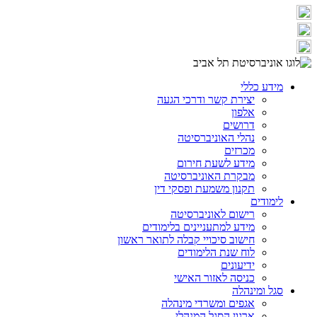
מידע כללי
יצירת קשר ודרכי הגעה
אלפון
דרושים
נהלי האוניברסיטה
מכרזים
מידע לשעת חירום
מבקרת האוניברסיטה
תקנון משמעת ופסקי דין
לימודים
רישום לאוניברסיטה
מידע למתעניינים בלימודים
חישוב סיכויי קבלה לתואר ראשון
לוח שנת הלימודים
ידיעונים
כניסה לאזור האישי
סגל ומינהלה
אגפים ומשרדי מינהלה
ארגון הסגל המנהלי