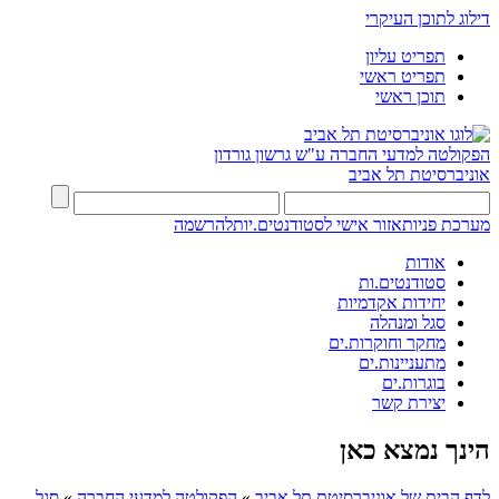
דילוג לתוכן העיקרי
תפריט עליון
תפריט ראשי
תוכן ראשי
הפקולטה למדעי החברה
ע"ש גרשון גורדון
אוניברסיטת תל אביב
מערכת פניות
אזור אישי לסטודנטים.יות
להרשמה
אודות
סטודנטים.ות
יחידות אקדמיות
סגל ומנהלה
מחקר וחוקרות.ים
מתעניינות.ים
בוגרות.ים
יצירת קשר
הינך נמצא כאן
לדף הבית של אוניברסיטת תל אביב
»
הפקולטה למדעי החברה
»
סגל