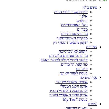
מידע כללי
יצירת קשר ודרכי הגעה
אלפון
דרושים
נהלי האוניברסיטה
מכרזים
מידע לשעת חירום
מבקרת האוניברסיטה
תקנון משמעת ופסקי דין
לימודים
רישום לאוניברסיטה
מידע למתעניינים בלימודים
חישוב סיכויי קבלה לתואר ראשון
לוח שנת הלימודים
ידיעונים
כניסה לאזור האישי
סגל ומינהלה
אגפים ומשרדי מינהלה
ארגון הסגל המנהלי
ארגון הסגל האקדמי הבכיר
ארגון הסגל האקדמי הזוטר
כניסה ל-My Tau
נגישות
נגישות בקמפוס