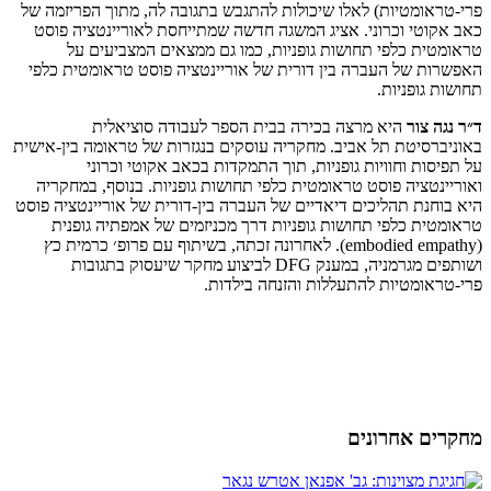
פרי-טראומטיות) לאלו שיכולות להתגבש בתגובה לה, מתוך הפריזמה של
כאב אקוטי וכרוני. אציג המשגה חדשה שמתייחסת לאוריינטציה פוסט
טראומטית כלפי תחושות גופניות, כמו גם ממצאים המצביעים על
האפשרות של העברה בין דורית של אוריינטציה פוסט טראומטית כלפי
תחושות גופניות.
ד״ר נגה צור
היא מרצה בכירה בבית הספר לעבודה סוציאלית
באוניברסיטת תל אביב. מחקריה עוסקים בנגזרות של טראומה בין-אישית
על תפיסות וחוויות גופניות, תוך התמקדות בכאב אקוטי וכרוני
ואוריינטציה פוסט טראומטית כלפי תחושות גופניות. בנוסף, במחקריה
היא בוחנת תהליכים דיאדיים של העברה בין-דורית של אוריינטציה פוסט
טראומטית כלפי תחושות גופניות דרך מכניזמים של אמפתיה גופנית
(embodied empathy). לאחרונה זכתה, בשיתוף עם פרופ׳ כרמית כץ
ושותפים מגרמניה, במענק DFG לביצוע מחקר שיעסוק בתגובות
פרי-טראומטיות להתעללות והזנחה בילדות.
מחקרים אחרונים