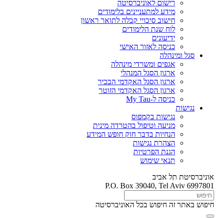
רישום לאוניברסיטה
מידע למתעניינים בלימודים
חישוב סיכויי קבלה לתואר ראשון
לוח שנת הלימודים
ידיעונים
כניסה לאזור האישי
סגל ומינהלה
אגפים ומשרדי מינהלה
ארגון הסגל המנהלי
ארגון הסגל האקדמי הבכיר
ארגון הסגל האקדמי הזוטר
כניסה ל-My Tau
נגישות
נגישות בקמפוס
מניעה וטיפול בהטרדה מינית
הנחיות בדבר חוק חופש המידע
הצהרת נגישות
הגנת הפרטיות
תנאי שימוש
אוניברסיטת תל אביב
P.O. Box 39040, Tel Aviv 6997801
חיפוש באתר זה
חיפוש בכל האוניברסיטה