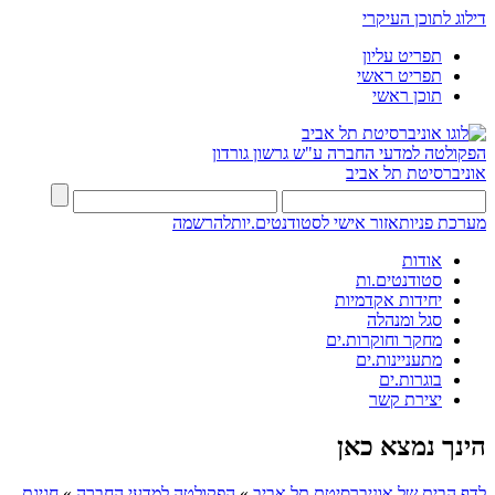
דילוג לתוכן העיקרי
תפריט עליון
תפריט ראשי
תוכן ראשי
הפקולטה למדעי החברה
ע"ש גרשון גורדון
אוניברסיטת תל אביב
מערכת פניות
אזור אישי לסטודנטים.יות
להרשמה
אודות
סטודנטים.ות
יחידות אקדמיות
סגל ומנהלה
מחקר וחוקרות.ים
מתעניינות.ים
בוגרות.ים
יצירת קשר
הינך נמצא כאן
לדף הבית של אוניברסיטת תל אביב
»
הפקולטה למדעי החברה
»
חגיגת