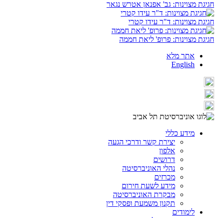
חגיגת מצוינות: גב' אפנאן אטרש נגאר
חגיגת מצוינות: ד"ר עידו קטרי
חגיגת מצוינות: פרופ' ליאת חממה
אתר מלא
English
מידע כללי
יצירת קשר ודרכי הגעה
אלפון
דרושים
נהלי האוניברסיטה
מכרזים
מידע לשעת חירום
מבקרת האוניברסיטה
תקנון משמעת ופסקי דין
לימודים