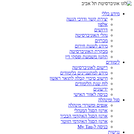
מידע כללי
יצירת קשר ודרכי הגעה
אלפון
דרושים
נהלי האוניברסיטה
מכרזים
מידע לשעת חירום
מבקרת האוניברסיטה
תקנון משמעת ופסקי דין
לימודים
רישום לאוניברסיטה
מידע למתעניינים בלימודים
חישוב סיכויי קבלה לתואר ראשון
לוח שנת הלימודים
ידיעונים
כניסה לאזור האישי
סגל ומינהלה
אגפים ומשרדי מינהלה
ארגון הסגל המנהלי
ארגון הסגל האקדמי הבכיר
ארגון הסגל האקדמי הזוטר
כניסה ל-My Tau
נגישות