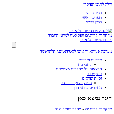
דילוג לתוכן העיקרי
תפריט עליון
תפריט ראשי
תוכן ראשי
מחקר וחוקרות.ים
הפקולטה למדעי החברה
אוניברסיטת תל אביב
מערכת פניות
אזור אישי לסטודנטים.יות
להרשמה
מרכזים ומכונים
כתבי עת
הרצאות על מחקרים מצטיינים
בתקשורת
זכיות ופרסים
מענקי מחקר ופרסים
מחקרים פורצי דרך
הינך נמצא כאן
מחקר וחוקרות.ים
»
מחקר וחוקרות.ים