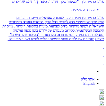
פרופ' כרמית כץ - "הסיפור שלך חשוב!". כיצד קולותיהם של ילדים
עבודה סוציאלית
פרופ' כרמית כץ מבית הספר לעבודה סוציאלית מייסדת הפורום
האינטרדיסציפלינירי צדק לילדים בגיל הרך, מייסדת הועדה הציבורית
הישראלית לשינוי מדיניות ביחס לפגיעות מיניות בתקופת הילדות , מייסדת
הקבוצה הבינלאומית לקידום מעמדם של ילדים בזמן מגפה עולמית
ומנהלת תחום המחקר במכון חרוב בהרצאתה: "הסיפור שלך חשוב!".
כיצד קולותיהם של ילדים נפגעי אלימות יכולים לסייע בשינוי מדיניות?
אתר מלא
English