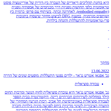
היא בוחנת תהליכים דיאדיים של העברה בין-דורית של אוריינטציה פוסט
טראומטית כלפי תחושות גופניות דרך מכניזמים של אמפתיה גופנית
(embodied empathy). לאחרונה זכתה, בשיתוף עם פרופ׳ כרמית כץ
ושותפים מגרמניה, במענק DFG לביצוע מחקר שיעסוק בתגובות
פרי-טראומטיות להתעללות והזנחה בילדות.
מחקר
13.06.2022
גב' אפנאן אטרש נג'אר - ילדים נפגעי התעללות: מופעים שונים של הדרה
עבודה סוציאלית
גב' אפנאן אטרש נג'אר היא עובדת סוציאלית לחוק הנוער ומרכזת תחום
הילד במחלקה לשירותים חברתיים ריינה, דוקטורנטית בבית הספר
לעבודה סוציאלית באוניברסיטת תל אביב, רכזת הגרעין המחקרי של
הוועדה הציבורית לשינוי מדיניות ביחס לפגיעה מינית בילדות וחברה
בפורום הבינלאומי להגנה על ילדים מהתעללות בתקופת הקורונה.