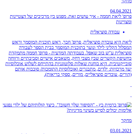
מחקר
04.04.2021
פרופ' ליאת חממה - איך עושים זאת. מפגש בין מרכיבים של הצטיינות
ומצויינות
עבודה סוציאלית
ליאת היא עובדת סוציאלית, פרופ' חבר, ראש תוכנית המוסמך וראש
המסלול הקליני לילד ונוער בתוכנית המוסמך בבית הספר לעבודה
סוציאלית ע"ש בוב שאפל. בעבודתה המדעית - פרופ' חממה מתמקדת
בחשיפת הקשרים שבין מצבי דחק, משאבים אישיים וסביבתיים ורווחה
סובייקטיבית. היא בוחנת שאלות סלוטוגניות בהתייחס לשלוש אוכלוסיות
יעד מרכזיות: ילדים, מתבגרים ואוכלוסיות התומכות/ סובבות אותם
(הורים, עובדים סוציאליים, מורים, ספקי בריאות).
מחקר
03.01.2021