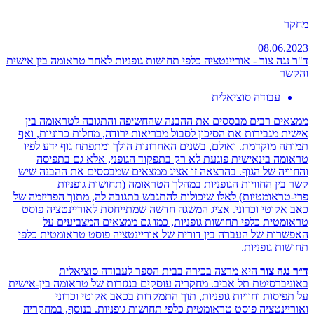
מחקר
08.06.2023
ד"ר נגה צור - אוריינטציה כלפי תחושות גופניות לאחר טראומה בין אישית
והקשר
עבודה סוציאלית
ממצאים רבים מבססים את ההבנה שהחשיפה והתגובה לטראומה בין
אישית מגבירות את הסיכון לסבול מבריאות ירודה, מחלות כרוניות, ואף
תמותה מוקדמת. ואולם, בשנים האחרונות הולך ומתפתח גוף ידע לפיו
טראומה בינאישית פוגעת לא רק בתפקוד הגופני, אלא גם בתפיסה
והחוויה של הגוף. בהרצאה זו אציג ממצאים שמבססים את ההבנה שיש
קשר בין החוויות הגופניות במהלך הטראומה (תחושות גופניות
פרי-טראומטיות) לאלו שיכולות להתגבש בתגובה לה, מתוך הפריזמה של
כאב אקוטי וכרוני. אציג המשגה חדשה שמתייחסת לאוריינטציה פוסט
טראומטית כלפי תחושות גופניות, כמו גם ממצאים המצביעים על
האפשרות של העברה בין דורית של אוריינטציה פוסט טראומטית כלפי
תחושות גופניות.
ד״ר נגה צור
היא מרצה בכירה בבית הספר לעבודה סוציאלית
באוניברסיטת תל אביב. מחקריה עוסקים בנגזרות של טראומה בין-אישית
על תפיסות וחוויות גופניות, תוך התמקדות בכאב אקוטי וכרוני
ואוריינטציה פוסט טראומטית כלפי תחושות גופניות. בנוסף, במחקריה