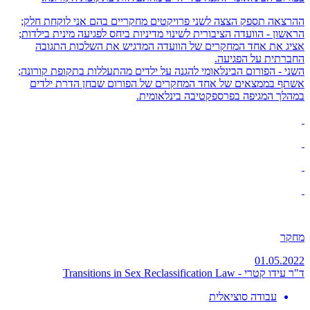
ההרצאה תספק הצצה לשני פרויקטים מחקריים בהם אני לוקחת חלק;
הראשון - הוועדה הציבורית לשינוי מדיניות ביחס לפגיעה מינית בילדות;
אציג את אחד המחקרים של הוועדה המדגיש את השלכות התגובה
החברתית על הפגיעה.
השני - הפורום הבינלאומי להגנה על ילדים מהתעללות בתקופת קורונה;
אשתף בממצאים של אחד המחקרים של הפורום שבחן הדרת ילדים
במהלך המגיפה בפרספקטיבה בינלאומית.
מחקר
01.05.2022
ד"ר עידו קטרי - Transitions in Sex Reclassification Law
עבודה סוציאלית