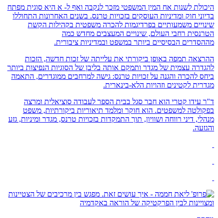
היכולת לשנות אח המין המשפטי מזכר לנקבה ואף ל- א היא סוגית מפתח
בדיוני חוק ומדיניות העוסקים בזכויות טרנס. בשנים האחרונות התחוללו
שינויים משמעותיים בפרדיגמות להכרה משפטית בקהילות הקשת
הטרנסית רחבי העולם, שינויים המעצבים מחדש כמה
מההסדרים הבסיסיים ביותר במשפט ובמדיניות ציבורית.
ההרצאה תמפה באופן ביקורתי את עלייתה של זכות חדשה, הזכות
להגדרה עצמית של מגדר ותמקם אותה בליבן של הסוגיות הנפיצות ביותר
ביחס להכרה והגנה על זכויות טרנס: גישה למרחבים ממוגדרים, התאמה
מגדרית לקטינים וזהויות הלא-בינארית.
ד"ר עידו קטרי הוא חבר סגל בבית הספר לעבודה סוציאלית ומרצה
בפקולטה למשפטים. הוא חוקר ומלמד תיאוריות ביקורתיות, משפט
מנהלי, דיני רווחה ושוויון, תוך התמקדות בזכויות טרנס, מגדר ומיניות, גזע
והגזעה.