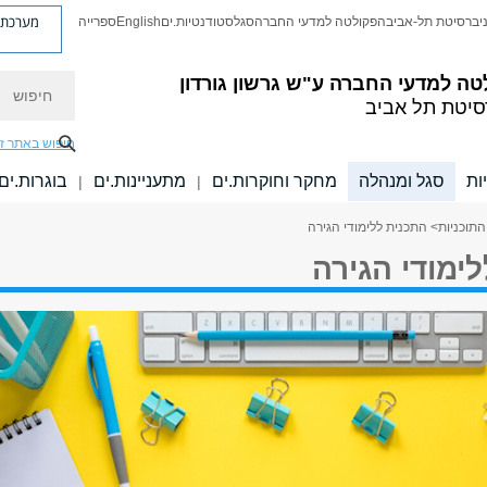
מערכת פ
יברסיטת תל-אביב
הפקולטה למדעי החברה
סגל
סטודנטיות.ים
English
ספרייה
חיפוש
טה למדעי החברה
ע"ש גרשון גורדון
סיטת תל אביב
חיפוש באתר ז
ות
סגל ומנהלה
מחקר וחוקרות.ים
מתעניינות.ים
בוגרות.ים
|
|
התוכניות
> התכנית ללימודי הגירה
ימודי הגירה