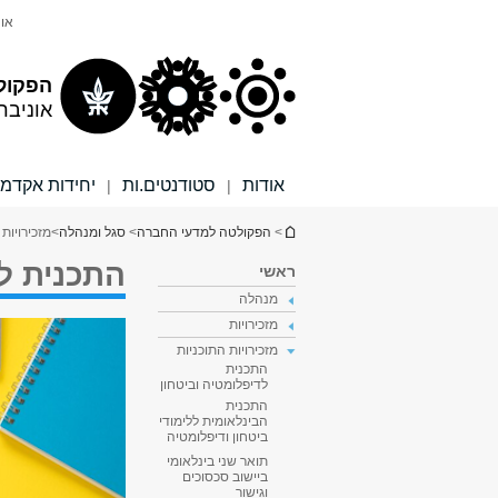
תוכן
תפריט
אונ
עליון
ראשי
הפקול
אוניבר
אודות
סטודנטים.ות
יחידות אקדמי
|
|
הינך נמצא כאן
>
הפקולטה למדעי החברה
>
סגל ומנהלה
>
מזכירויות 
התכנית לל
ראשי
מנהלה
מזכירויות
מזכירויות התוכניות
התכנית
לדיפלומטיה וביטחון
התכנית
הבינלאומית ללימודי
ביטחון ודיפלומטיה
תואר שני בינלאומי
ביישוב סכסוכים
וגישור