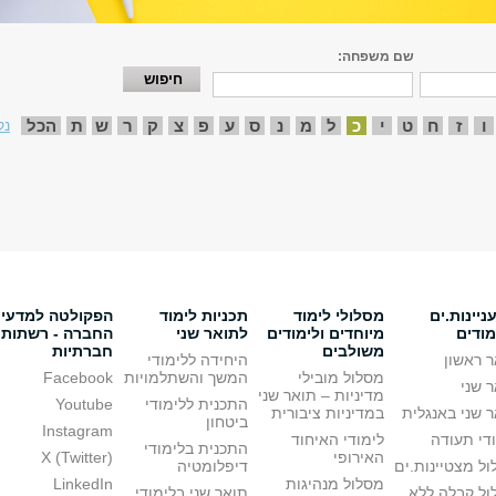
שם משפחה:
ו
ז
ח
ט
י
כ
ל
מ
נ
ס
ע
פ
צ
ק
ר
ש
ת
הכל
נק
יינות.ים
מסלולי לימוד
תכניות לימוד
הפקולטה למדעי
מודים
מיוחדים ולימודים
לתואר שני
החברה - רשתות
משולבים
חברתיות
 ראשון
היחידה ללימודי
מסלול מובילי
המשך והשתלמויות
Facebook
 שני
מדיניות – תואר שני
התכנית ללימודי
Youtube
 שני באנגלית
במדיניות ציבורית
ביטחון
Instagram
די תעודה
לימודי האיחוד
התכנית בלימודי
האירופי
X (Twitter)
ל מצטיינות.ים
דיפלומטיה
מסלול מנהיגות
LinkedIn
ול קבלה ללא
תואר שני בלימודי