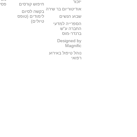
יזכור
חיפוש קורסים
פסי
אודיטוריום בר שירה
בקשה לסיום
שבוע הנשים
לימודים (טופס
טיולים)
הספרייה למדעי
החברה ע"ש
ברנדר-מוס
Designed by
Magnific
נוהל טיפול באירוע
רפואי