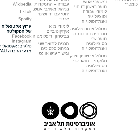
ומשאבי אנוש –
כומטרי
עבודה – התמקדות
Wikipedia
תואר ראשון דו-חוגי
בניהול משאבי אנוש,
לימודי עבודה
TikTok
יחסי עבודה ושינוי
וסוציולוגיה
ארגוני
Spotify
ואנתרופולוגיה
לימודי מ"א
ערוץ אקטואליה
מסלול אנתרופולוגיה
אקזקוטיביים
של הפקולטה
חברתית ותרבותית –
בביטחון ודיפלומטיה
Facebook
תואר שני
Instagram
בסוציולוגיה
תכנית לתואר שני
טלגרם: אקטואליה
ואנתרופולוגיה
בניהול סכסוכים
מדעי החברה TAU
וגישור ע"ש אוונס
מסלול אי שוויון וצדק
חלוקתי – תואר שני
בסוציולוגיה
ואנתרופולוגיה