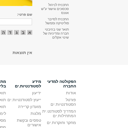
התכנית לניהול
סכסוכים וגישור ע"ש
אוונס
שם פרטי:
התכנית לסייבר
פוליטיקה וממשל
תואר שני בהיבטי
א
ב
ג
ד
ה
חברה ומדיניות של
שינוי אקלים
אין תוצאות
הפקולטה למדעי
מידע
מתענ
החברה
לסטודנטיות.ים
בלי
אודות
ידיעון
תואר
פורטל
ייעוץ לסטודנטיות.ים
תואר
הסטודנטיות.ים
מועדון קריירה
תואר
המדריך לסטודנט.ית
מלגות
לימו
המתחילות.ים
טפסים ובקשת
מסלו
מחקר וחוקרות.ים
אישורים
מסל