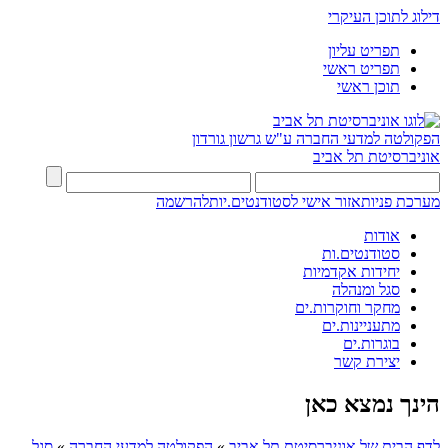
דילוג לתוכן העיקרי
תפריט עליון
תפריט ראשי
תוכן ראשי
הפקולטה למדעי החברה
ע"ש גרשון גורדון
אוניברסיטת תל אביב
מערכת פניות
אזור אישי לסטודנטים.יות
להרשמה
אודות
סטודנטים.ות
יחידות אקדמיות
סגל ומנהלה
מחקר וחוקרות.ים
מתעניינות.ים
בוגרות.ים
יצירת קשר
הינך נמצא כאן
לדף הבית של אוניברסיטת תל אביב
»
הפקולטה למדעי החברה
»
סגל