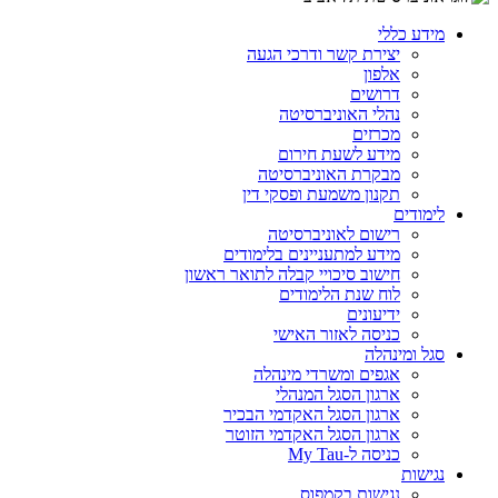
מידע כללי
יצירת קשר ודרכי הגעה
אלפון
דרושים
נהלי האוניברסיטה
מכרזים
מידע לשעת חירום
מבקרת האוניברסיטה
תקנון משמעת ופסקי דין
לימודים
רישום לאוניברסיטה
מידע למתעניינים בלימודים
חישוב סיכויי קבלה לתואר ראשון
לוח שנת הלימודים
ידיעונים
כניסה לאזור האישי
סגל ומינהלה
אגפים ומשרדי מינהלה
ארגון הסגל המנהלי
ארגון הסגל האקדמי הבכיר
ארגון הסגל האקדמי הזוטר
כניסה ל-My Tau
נגישות
נגישות בקמפוס