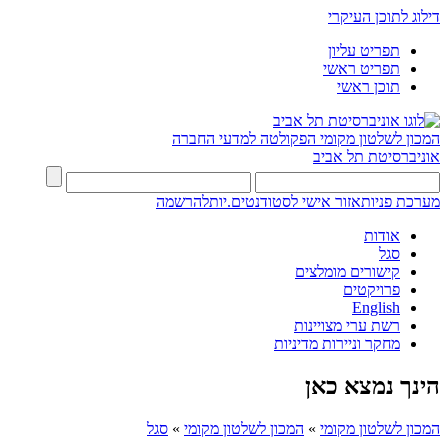
דילוג לתוכן העיקרי
תפריט עליון
תפריט ראשי
תוכן ראשי
המכון לשלטון מקומי
הפקולטה למדעי החברה
אוניברסיטת תל אביב
מערכת פניות
אזור אישי לסטודנטים.יות
להרשמה
אודות
סגל
קישורים מומלצים
פרויקטים
English
רשת ערי מצויינות
מחקר וניירות מדיניות
הינך נמצא כאן
המכון לשלטון מקומי
»
המכון לשלטון מקומי
»
סגל