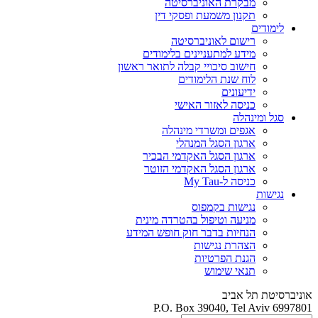
מבקרת האוניברסיטה
תקנון משמעת ופסקי דין
לימודים
רישום לאוניברסיטה
מידע למתעניינים בלימודים
חישוב סיכויי קבלה לתואר ראשון
לוח שנת הלימודים
ידיעונים
כניסה לאזור האישי
סגל ומינהלה
אגפים ומשרדי מינהלה
ארגון הסגל המנהלי
ארגון הסגל האקדמי הבכיר
ארגון הסגל האקדמי הזוטר
כניסה ל-My Tau
נגישות
נגישות בקמפוס
מניעה וטיפול בהטרדה מינית
הנחיות בדבר חוק חופש המידע
הצהרת נגישות
הגנת הפרטיות
תנאי שימוש
אוניברסיטת תל אביב
P.O. Box 39040, Tel Aviv 6997801