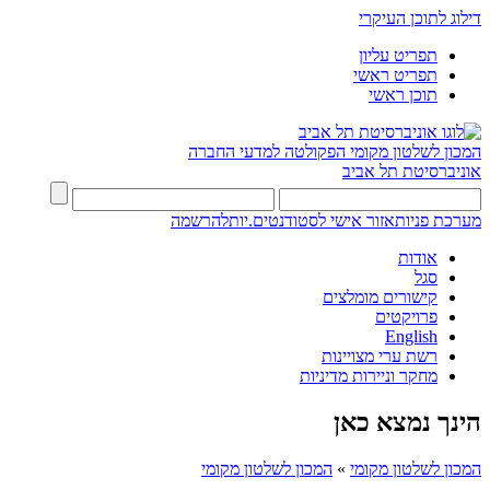
דילוג לתוכן העיקרי
תפריט עליון
תפריט ראשי
תוכן ראשי
המכון לשלטון מקומי
הפקולטה למדעי החברה
אוניברסיטת תל אביב
מערכת פניות
אזור אישי לסטודנטים.יות
להרשמה
אודות
סגל
קישורים מומלצים
פרויקטים
English
רשת ערי מצויינות
מחקר וניירות מדיניות
הינך נמצא כאן
המכון לשלטון מקומי
»
המכון לשלטון מקומי