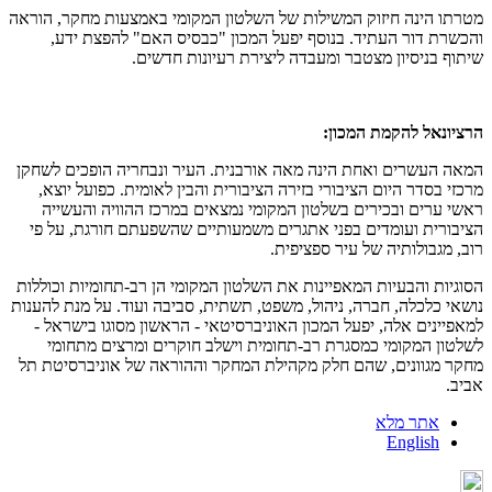
מטרתו הינה חיזוק המשילות של השלטון המקומי באמצעות מחקר, הוראה
והכשרת דור העתיד. בנוסף יפעל המכון "כבסיס האם" להפצת ידע,
שיתוף בניסיון מצטבר ומעבדה ליצירת רעיונות חדשים.
הרציונאל להקמת המכון:
המאה העשרים ואחת הינה מאה אורבנית. העיר ונבחריה הופכים לשחקן
מרכזי בסדר היום הציבורי בזירה הציבורית והבין לאומית. כפועל יוצא,
ראשי ערים ובכירים בשלטון המקומי נמצאים במרכז ההוויה והעשייה
הציבורית ועומדים בפני אתגרים משמעותיים שהשפעתם חורגת, על פי
רוב, מגבולותיה של עיר ספציפית.
הסוגיות והבעיות המאפיינות את השלטון המקומי הן רב-תחומיות וכוללות
נושאי כלכלה, חברה, ניהול, משפט, תשתית, סביבה ועוד. על מנת להענות
למאפיינים אלה, יפעל המכון האוניברסיטאי - הראשון מסוגו בישראל -
לשלטון המקומי כמסגרת רב-תחומית וישלב חוקרים ומרצים מתחומי
מחקר מגוונים, שהם חלק מקהילת המחקר וההוראה של אוניברסיטת תל
אביב.
אתר מלא
English