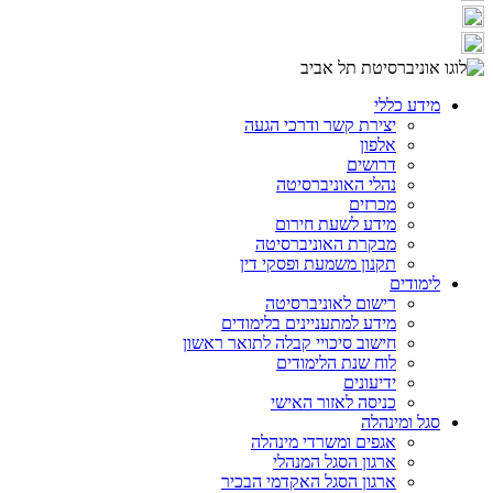
מידע כללי
יצירת קשר ודרכי הגעה
אלפון
דרושים
נהלי האוניברסיטה
מכרזים
מידע לשעת חירום
מבקרת האוניברסיטה
תקנון משמעת ופסקי דין
לימודים
רישום לאוניברסיטה
מידע למתעניינים בלימודים
חישוב סיכויי קבלה לתואר ראשון
לוח שנת הלימודים
ידיעונים
כניסה לאזור האישי
סגל ומינהלה
אגפים ומשרדי מינהלה
ארגון הסגל המנהלי
ארגון הסגל האקדמי הבכיר