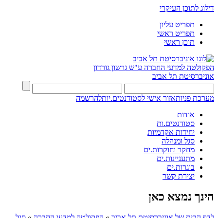
דילוג לתוכן העיקרי
תפריט עליון
תפריט ראשי
תוכן ראשי
הפקולטה למדעי החברה
ע"ש גרשון גורדון
אוניברסיטת תל אביב
מערכת פניות
אזור אישי לסטודנטים.יות
להרשמה
אודות
סטודנטים.ות
יחידות אקדמיות
סגל ומנהלה
מחקר וחוקרות.ים
מתעניינות.ים
בוגרות.ים
יצירת קשר
הינך נמצא כאן
לדף הבית של אוניברסיטת תל אביב
»
הפקולטה למדעי החברה
»
סגל