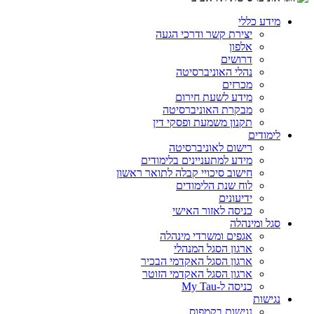
מידע כללי
יצירת קשר ודרכי הגעה
אלפון
דרושים
נהלי האוניברסיטה
מכרזים
מידע לשעת חירום
מבקרת האוניברסיטה
תקנון משמעת ופסקי דין
לימודים
רישום לאוניברסיטה
מידע למתעניינים בלימודים
חישוב סיכויי קבלה לתואר ראשון
לוח שנת הלימודים
ידיעונים
כניסה לאזור האישי
סגל ומינהלה
אגפים ומשרדי מינהלה
ארגון הסגל המנהלי
ארגון הסגל האקדמי הבכיר
ארגון הסגל האקדמי הזוטר
כניסה ל-My Tau
נגישות
נגישות בקמפוס