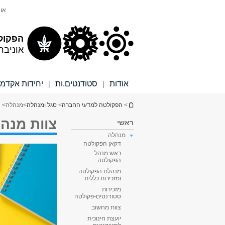
תוכן
תפריט
אונ
עליון
ראשי
הפקול
אוניבר
אודות
סטודנטים.ות
יחידות אקדמי
|
|
הינך נמצא כאן
>
הפקולטה למדעי החברה
>
סגל ומנהלה
>
מנהלה
> 
צוות מנה
ראשי
מנהלה
דקאן הפקולטה
ראש מנהל
הפקולטה
מנהלת הפקולטה
ומזכירות כללית
מזכירות
סטודנטים-פקולטה
צוות מחשוב
יועצת חינוכית