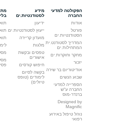
הפקולטה למדעי
מידע
מתענ
החברה
לסטודנטיות.ים
בלי
אודות
ידיעון
תואר
פורטל
ייעוץ לסטודנטיות.ים
תואר
הסטודנטיות.ים
מועדון קריירה
תואר
המדריך לסטודנט.ית
מלגות
לימו
המתחילות.ים
טפסים ובקשת
מסלו
מחקר וחוקרות.ים
אישורים
מסל
יזכור
חיפוש קורסים
פסי
אודיטוריום בר שירה
בקשה לסיום
שבוע הנשים
לימודים (טופס
טיולים)
הספרייה למדעי
החברה ע"ש
ברנדר-מוס
Designed by
Magnific
נוהל טיפול באירוע
רפואי