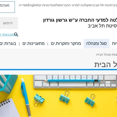
מערכת פ
יברסיטת תל-אביב
הפקולטה למדעי החברה
סגל
סטודנטיות.ים
English
ספרייה
חיפוש
טה למדעי החברה
ע"ש גרשון גורדון
סיטת תל אביב
חיפוש באתר ז
ות
סגל ומנהלה
מחקר וחוקרות.ים
מתעניינות.ים
בוגרות.ים
|
|
צוות מנהל הבית
ל הבית