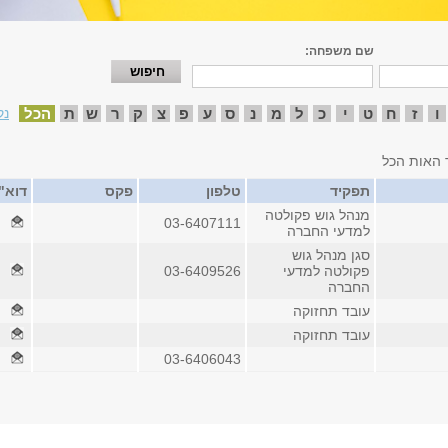
שם משפחה:
ו
ז
ח
ט
י
כ
ל
מ
נ
ס
ע
פ
צ
ק
ר
ש
ת
הכל
נק
 האות הכל
תפקיד
טלפון
פקס
דוא"
מנהל גוש פקולטה
03-6407111
למדעי החברה
סגן מנהל גוש
פקולטה למדעי
03-6409526
החברה
עובד תחזוקה
עובד תחזוקה
03-6406043