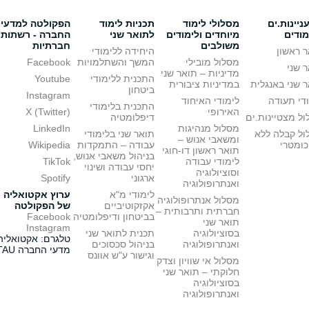
יינות.ים
מסלולי לימוד
תכניות לימוד
הפקולטה למדעי
מודים
מיוחדים ולימודים
לתואר שני
החברה - רשתות
משולבים
חברתיות
 ראשון
היחידה ללימודי
מסלול מובילי
המשך והשתלמויות
Facebook
 שני
מדיניות – תואר שני
התכנית ללימודי
Youtube
 שני באנגלית
במדיניות ציבורית
ביטחון
Instagram
די תעודה
לימודי האיחוד
התכנית בלימודי
האירופי
X (Twitter)
ל מצטיינות.ים
דיפלומטיה
מסלול מנהיגות
LinkedIn
ול קבלה ללא
תואר שני בלימודי
ומשאבי אנוש –
כומטרי
עבודה – התמקדות
Wikipedia
תואר ראשון דו-חוגי
בניהול משאבי אנוש,
לימודי עבודה
TikTok
יחסי עבודה ושינוי
וסוציולוגיה
ארגוני
Spotify
ואנתרופולוגיה
לימודי מ"א
ערוץ אקטואליה
מסלול אנתרופולוגיה
אקזקוטיביים
של הפקולטה
חברתית ותרבותית –
בביטחון ודיפלומטיה
Facebook
תואר שני
Instagram
בסוציולוגיה
תכנית לתואר שני
טלגרם: אקטואליה
ואנתרופולוגיה
בניהול סכסוכים
מדעי החברה TAU
וגישור ע"ש אוונס
מסלול אי שוויון וצדק
חלוקתי – תואר שני
בסוציולוגיה
ואנתרופולוגיה