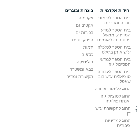
יחידות אקדמיות
בוגרות ובוגרים
בית הספר ללימודי
אקדמיה
חברה ומדיניות
אקטיביזם
בית הספר למדע
בכירות.ים
המדינה, ממשל
ויחסים בינלאומיים
הייטק וסייבר
בית הספר לכלכלה
יזמות
ע"ש איתן ברגלס
כספים
בית הספר למדעי
פוליטיקה
הפסיכולוגיה
צבא ומשטרה
בית הספר לעבודה
סוציאלית ע"ש בוב
תקשורת ומדיה
שאפל
החוג ללימודי עבודה
החוג לסוציולוגיה
ואנתרופולוגיה
החוג לתקשורת ע"ש
דן
החוג למדיניות
ציבורית