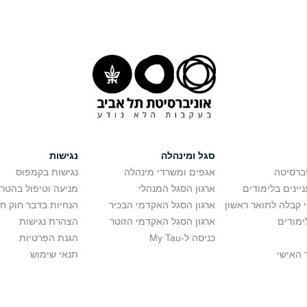
סגל ומינהלה
נגישות
יברסיטה
אגפים ומשרדי מינהלה
נגישות בקמפוס
יינים בלימודים
ארגון הסגל המנהלי
מניעה וטיפול בהטר
י קבלה לתואר ראשון
ארגון הסגל האקדמי הבכיר
הנחיות בדבר חוק ח
ימודים
ארגון הסגל האקדמי הזוטר
הצהרת נגישות
כניסה ל-My Tau
הגנת הפרטיות
 האישי
תנאי שימוש