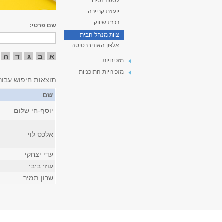
לסטודנטים
יועצת קריירה
רכזת שיווק
שם פרטי:
צוות מנהל הבית
אלפון האוניברסיטה
א
ב
ג
ד
ה
מזכירויות
מזכירויות התוכניות
תוצאות חיפוש עבור
שם
יוסף-חי שלום
אלכס לוי
עדי יצחקי
עוזי ביבי
שרון תמיר