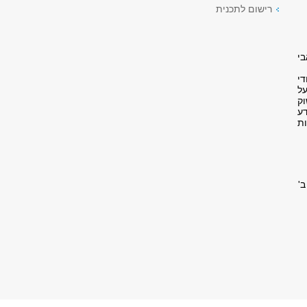
רישום לתכנית
בי
די
על
ק
ע
ות
'