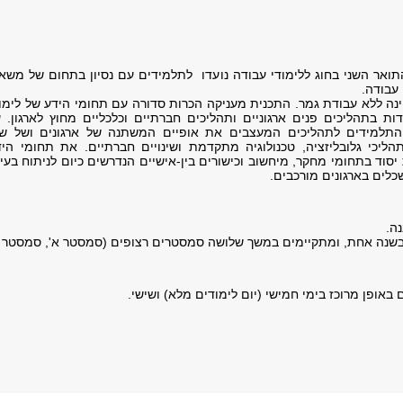
ואר השני בחוג ללימודי עבודה נועדו לתלמידים עם נסיון בתחום של משא
 עבודה.
ינה ללא עבודת גמר. התכנית מעניקה הכרות סדורה עם תחומי הידע של לימו
ת בתהליכים פנים ארגוניים ותהליכים חברתיים וכלכליים מחוץ לארגון. 
התלמידים לתהליכים המעצבים את אופיים המשתנה של ארגונים ושל שו
ליכי גלובליזציה, טכנולוגיה מתקדמת ושינויים חברתיים. את תחומי היד
יסוד בתחומי מחקר, מיחשוב וכישורים בין-אישיים הנדרשים כיום לניתוח בעי
כלים בארגונים מורכבים.
ה.
בשנה אחת, ומתקיימים במשך שלושה סמסטרים רצופים (סמסטר א', סמסטר ב
באופן מרוכז בימי חמישי (יום לימודים מלא) ושישי.