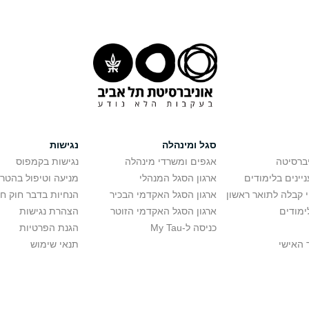
סגל ומינהלה
נגישות
יברסיטה
אגפים ומשרדי מינהלה
נגישות בקמפוס
יינים בלימודים
ארגון הסגל המנהלי
מניעה וטיפול בהטר
י קבלה לתואר ראשון
ארגון הסגל האקדמי הבכיר
הנחיות בדבר חוק ח
ימודים
ארגון הסגל האקדמי הזוטר
הצהרת נגישות
כניסה ל-My Tau
הגנת הפרטיות
 האישי
תנאי שימוש