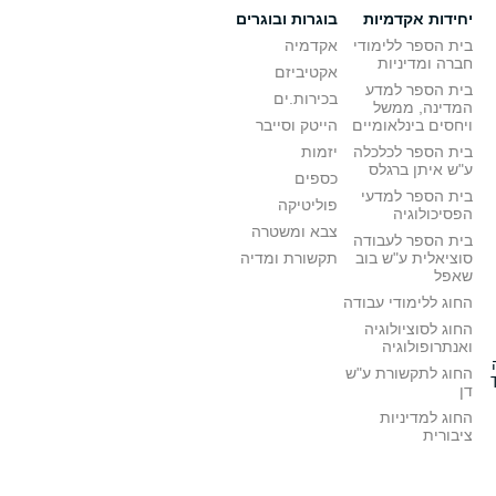
יחידות אקדמיות
בוגרות ובוגרים
בית הספר ללימודי
אקדמיה
חברה ומדיניות
אקטיביזם
בית הספר למדע
בכירות.ים
המדינה, ממשל
ויחסים בינלאומיים
הייטק וסייבר
בית הספר לכלכלה
יזמות
ע"ש איתן ברגלס
כספים
בית הספר למדעי
פוליטיקה
הפסיכולוגיה
צבא ומשטרה
בית הספר לעבודה
סוציאלית ע"ש בוב
תקשורת ומדיה
שאפל
החוג ללימודי עבודה
החוג לסוציולוגיה
ואנתרופולוגיה
החוג לתקשורת ע"ש
דן
החוג למדיניות
ציבורית