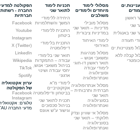
יינות.ים
מסלולי לימוד
תכניות לימוד
הפקולטה למדעי
מודים
מיוחדים ולימודים
לתואר שני
החברה - רשתות
משולבים
חברתיות
 ראשון
היחידה ללימודי
מסלול מובילי
המשך והשתלמויות
Facebook
 שני
מדיניות – תואר שני
התכנית ללימודי
Youtube
 שני באנגלית
במדיניות ציבורית
ביטחון
Instagram
די תעודה
לימודי האיחוד
התכנית בלימודי
האירופי
X (Twitter)
ל מצטיינות.ים
דיפלומטיה
מסלול מנהיגות
LinkedIn
ול קבלה ללא
תואר שני בלימודי
ומשאבי אנוש –
כומטרי
עבודה – התמקדות
Wikipedia
תואר ראשון דו-חוגי
בניהול משאבי אנוש,
לימודי עבודה
TikTok
יחסי עבודה ושינוי
וסוציולוגיה
ארגוני
Spotify
ואנתרופולוגיה
לימודי מ"א
ערוץ אקטואליה
מסלול אנתרופולוגיה
אקזקוטיביים
של הפקולטה
חברתית ותרבותית –
בביטחון ודיפלומטיה
Facebook
תואר שני
Instagram
בסוציולוגיה
תכנית לתואר שני
טלגרם: אקטואליה
ואנתרופולוגיה
בניהול סכסוכים
מדעי החברה TAU
וגישור ע"ש אוונס
מסלול אי שוויון וצדק
חלוקתי – תואר שני
בסוציולוגיה
ואנתרופולוגיה