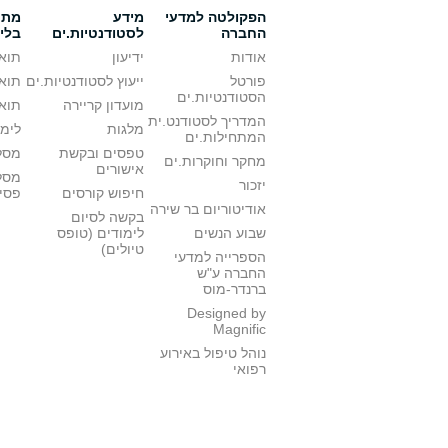
הפקולטה למדעי
מידע
מתענ
החברה
לסטודנטיות.ים
בלי
אודות
ידיעון
תואר
פורטל
ייעוץ לסטודנטיות.ים
תואר
הסטודנטיות.ים
מועדון קריירה
תואר
המדריך לסטודנט.ית
מלגות
לימו
המתחילות.ים
טפסים ובקשת
מסלו
מחקר וחוקרות.ים
אישורים
מסל
יזכור
חיפוש קורסים
פסי
אודיטוריום בר שירה
בקשה לסיום
שבוע הנשים
לימודים (טופס
טיולים)
הספרייה למדעי
החברה ע"ש
ברנדר-מוס
Designed by
Magnific
נוהל טיפול באירוע
רפואי