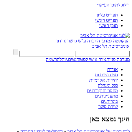
דילוג לתוכן העיקרי
תפריט עליון
תפריט ראשי
תוכן ראשי
הפקולטה למדעי החברה
ע"ש גרשון גורדון
אוניברסיטת תל אביב
מערכת פניות
אזור אישי לסטודנטים.יות
להרשמה
אודות
סטודנטים.ות
יחידות אקדמיות
סגל ומנהלה
מחקר וחוקרות.ים
מתעניינות.ים
בוגרות.ים
יצירת קשר
הינך נמצא כאן
לדף הבית של אוניברסיטת תל אביב
»
הפקולטה למדעי החברה
»