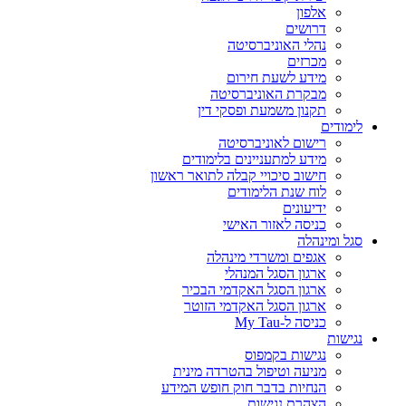
אלפון
דרושים
נהלי האוניברסיטה
מכרזים
מידע לשעת חירום
מבקרת האוניברסיטה
תקנון משמעת ופסקי דין
לימודים
רישום לאוניברסיטה
מידע למתעניינים בלימודים
חישוב סיכויי קבלה לתואר ראשון
לוח שנת הלימודים
ידיעונים
כניסה לאזור האישי
סגל ומינהלה
אגפים ומשרדי מינהלה
ארגון הסגל המנהלי
ארגון הסגל האקדמי הבכיר
ארגון הסגל האקדמי הזוטר
כניסה ל-My Tau
נגישות
נגישות בקמפוס
מניעה וטיפול בהטרדה מינית
הנחיות בדבר חוק חופש המידע
הצהרת נגישות