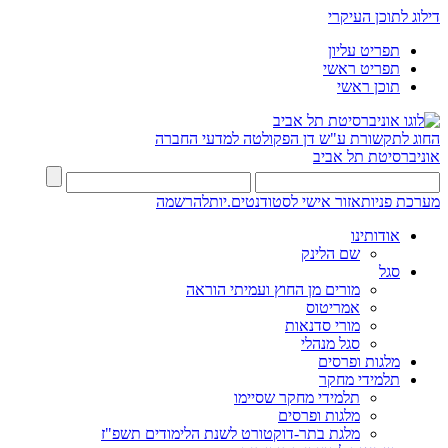
דילוג לתוכן העיקרי
תפריט עליון
תפריט ראשי
תוכן ראשי
החוג לתקשורת ע"ש דן
הפקולטה למדעי החברה
אוניברסיטת תל אביב
מערכת פניות
אזור אישי לסטודנטים.יות
להרשמה
אודותינו
שם הלינק
סגל
מורים מן החוץ ועמיתי הוראה
אמריטוס
מורי סדנאות
סגל מנהלי
מלגות ופרסים
תלמידי מחקר
תלמידי מחקר שסיימו
מלגות ופרסים
מלגת בתר-דוקטורט לשנת הלימודים תשפ"ז