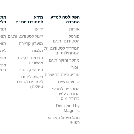
הפקולטה למדעי
מידע
מתענ
החברה
לסטודנטיות.ים
בלי
אודות
ידיעון
תואר
פורטל
ייעוץ לסטודנטיות.ים
תואר
הסטודנטיות.ים
מועדון קריירה
תואר
המדריך לסטודנט.ית
מלגות
לימו
המתחילות.ים
טפסים ובקשת
מסלו
מחקר וחוקרות.ים
אישורים
מסל
יזכור
חיפוש קורסים
פסי
אודיטוריום בר שירה
בקשה לסיום
שבוע הנשים
לימודים (טופס
טיולים)
הספרייה למדעי
החברה ע"ש
ברנדר-מוס
Designed by
Magnific
נוהל טיפול באירוע
רפואי