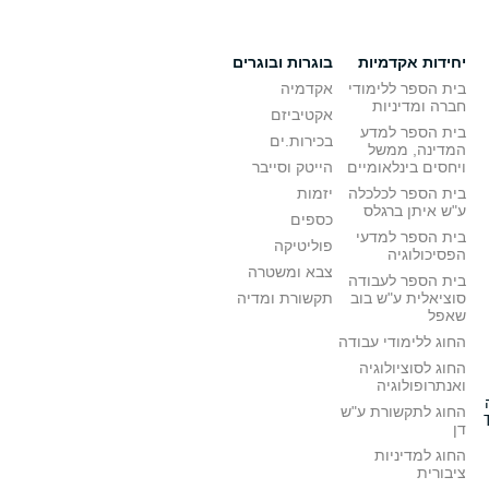
יחידות אקדמיות
בוגרות ובוגרים
בית הספר ללימודי
אקדמיה
חברה ומדיניות
אקטיביזם
בית הספר למדע
בכירות.ים
המדינה, ממשל
ויחסים בינלאומיים
הייטק וסייבר
בית הספר לכלכלה
יזמות
ע"ש איתן ברגלס
כספים
בית הספר למדעי
פוליטיקה
הפסיכולוגיה
צבא ומשטרה
בית הספר לעבודה
סוציאלית ע"ש בוב
תקשורת ומדיה
שאפל
החוג ללימודי עבודה
החוג לסוציולוגיה
ואנתרופולוגיה
החוג לתקשורת ע"ש
דן
החוג למדיניות
ציבורית