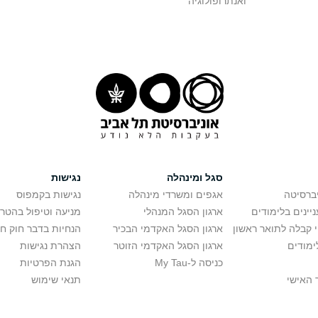
ואנתרופולוגיה
סגל ומינהלה
נגישות
יברסיטה
אגפים ומשרדי מינהלה
נגישות בקמפוס
יינים בלימודים
ארגון הסגל המנהלי
מניעה וטיפול בהטר
י קבלה לתואר ראשון
ארגון הסגל האקדמי הבכיר
הנחיות בדבר חוק ח
ימודים
ארגון הסגל האקדמי הזוטר
הצהרת נגישות
כניסה ל-My Tau
הגנת הפרטיות
 האישי
תנאי שימוש