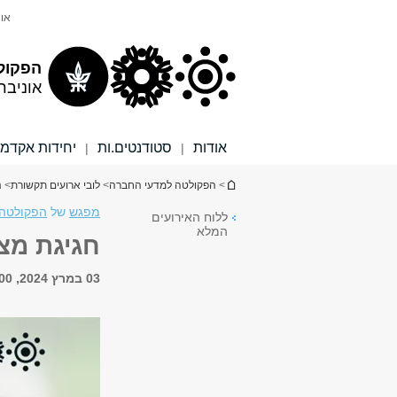
תוכן
תפריט
אונ
עליון
ראשי
הפקול
אוניבר
אודות
סטודנטים.ות
יחידות אקדמי
|
|
הינך נמצא כאן
>
הפקולטה למדעי החברה
>
לובי ארועים תקשורת
> ח
מפגש
של
הפקולטה 
ללוח האירועים
המלא
חגיגת מצו
03 במרץ 2024, 13:00