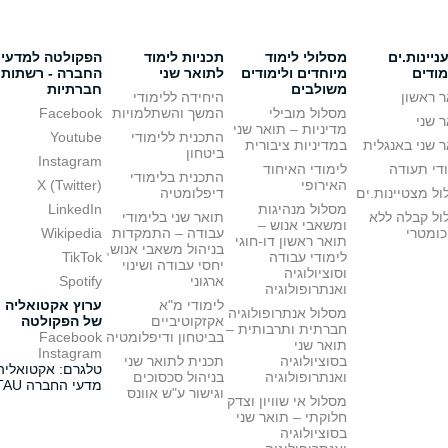
יינות.ים
מסלולי לימוד
תכניות לימוד
הפקולטה למדעי
מודים
מיוחדים ולימודים
לתואר שני
החברה - רשתות
משולבים
חברתיות
 ראשון
היחידה ללימודי
מסלול מובילי
המשך והשתלמויות
Facebook
 שני
מדיניות – תואר שני
התכנית ללימודי
Youtube
 שני באנגלית
במדיניות ציבורית
ביטחון
Instagram
די תעודה
לימודי האיחוד
התכנית בלימודי
האירופי
X (Twitter)
ל מצטיינות.ים
דיפלומטיה
מסלול מנהיגות
LinkedIn
ול קבלה ללא
תואר שני בלימודי
ומשאבי אנוש –
כומטרי
עבודה – התמקדות
Wikipedia
תואר ראשון דו-חוגי
בניהול משאבי אנוש,
לימודי עבודה
TikTok
יחסי עבודה ושינוי
וסוציולוגיה
ארגוני
Spotify
ואנתרופולוגיה
לימודי מ"א
ערוץ אקטואליה
מסלול אנתרופולוגיה
אקזקוטיביים
של הפקולטה
חברתית ותרבותית –
בביטחון ודיפלומטיה
Facebook
תואר שני
Instagram
בסוציולוגיה
תכנית לתואר שני
טלגרם: אקטואליה
ואנתרופולוגיה
בניהול סכסוכים
מדעי החברה TAU
וגישור ע"ש אוונס
מסלול אי שוויון וצדק
חלוקתי – תואר שני
בסוציולוגיה