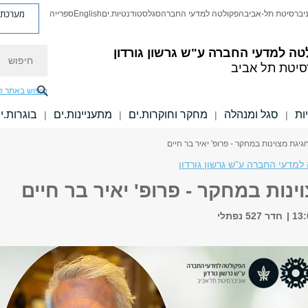
מערכת פ
יברסיטת תל-אביב
הפקולטה למדעי החברה
סגל
סטודנטיות.ים
English
ספרייה
חיפוש
טה למדעי החברה
ע"ש גרשון גורדון
סיטת תל אביב
חיפוש באתר ז
ות
סגל ומנהלה
מחקר וחוקרות.ים
מתעניינות.ים
בוגרות.י
|
|
|
|
גיגת מצוינות במחקר - פרופ' יאיר בר חיים
למדעי החברה ע"ש גרשון גורדון
ינות במחקר - פרופ' יאיר בר חיים
חדר 527 נפתלי