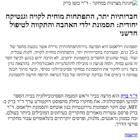
חברותיות יתר, התפתחות מוחית לקויה וגנטיקה
יחודית: תסמונת ילדי האהבה והתקווה לטיפול
חדשני
תסמונת ויליאמס היא הפרעה נוירוהתפתחותית נדירה אשר נובעת מחסר של
כ-25 גנים, ומעורבת בחברותיות יתר, התפתחות מוחית לקויה, לקות שכלית
ועוד. בעוד שהגנים החסרים בתסמונת ידועים, לא הרבה ידוע בנוגע לכיצד חסר
זה פוגע במוח, ולמה פגיעה זו מובילה להתנהגויות האבנורמליות. בהרצאה נדון
כיצד ניתן לחקור את התסמונת במחקר פסיכוביולוגי בסיסי, וכיצד מתוך הבנה
עמוקה זו בימים אלו נבדקת יעילותה של ככל הנראה תרופה חדשה לתסמונת.
ד"ר ברק
הוא מרצה בכיר וראש המגמה הפסיכוביולוגית בבית הספר
למדעי הפסיכולוגיה. את מחקרו כחלק מהפוסט דוקטורט ערך ד"ר ברק ב-
MIT, שם חקר תסמונות נוירוגנטיות כגון אוטיזם ותסמונת ויליאמס. ד"ר
ברק פרסם עשרות מאמרים מחקריים בעיתונים המובילים ביותר בעולם,
זכה במגוון גראנטים, מלגות, ופרסים יוקרתיים בינלאומיים עבור מחקריו
פורצי הדרך.
הרשמה