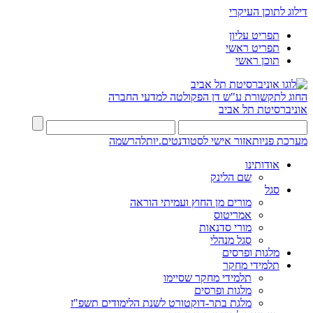
דילוג לתוכן העיקרי
תפריט עליון
תפריט ראשי
תוכן ראשי
החוג לתקשורת ע"ש דן
הפקולטה למדעי החברה
אוניברסיטת תל אביב
מערכת פניות
אזור אישי לסטודנטים.יות
להרשמה
אודותינו
שם הלינק
סגל
מורים מן החוץ ועמיתי הוראה
אמריטוס
מורי סדנאות
סגל מנהלי
מלגות ופרסים
תלמידי מחקר
תלמידי מחקר שסיימו
מלגות ופרסים
מלגת בתר-דוקטורט לשנת הלימודים תשפ"ז