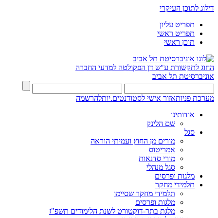
דילוג לתוכן העיקרי
תפריט עליון
תפריט ראשי
תוכן ראשי
החוג לתקשורת ע"ש דן
הפקולטה למדעי החברה
אוניברסיטת תל אביב
מערכת פניות
אזור אישי לסטודנטים.יות
להרשמה
אודותינו
שם הלינק
סגל
מורים מן החוץ ועמיתי הוראה
אמריטוס
מורי סדנאות
סגל מנהלי
מלגות ופרסים
תלמידי מחקר
תלמידי מחקר שסיימו
מלגות ופרסים
מלגת בתר-דוקטורט לשנת הלימודים תשפ"ז