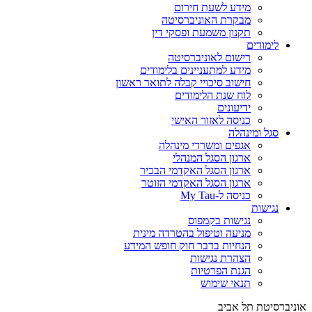
מידע לשעת חירום
מבקרת האוניברסיטה
תקנון משמעת ופסקי דין
לימודים
רישום לאוניברסיטה
מידע למתעניינים בלימודים
חישוב סיכויי קבלה לתואר ראשון
לוח שנת הלימודים
ידיעונים
כניסה לאזור האישי
סגל ומינהלה
אגפים ומשרדי מינהלה
ארגון הסגל המנהלי
ארגון הסגל האקדמי הבכיר
ארגון הסגל האקדמי הזוטר
כניסה ל-My Tau
נגישות
נגישות בקמפוס
מניעה וטיפול בהטרדה מינית
הנחיות בדבר חוק חופש המידע
הצהרת נגישות
הגנת הפרטיות
תנאי שימוש
אוניברסיטת תל אביב