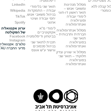
ל מצטיינות.ים
דיפלומטיה
מסלול מנהיגות
LinkedIn
ול קבלה ללא
תואר שני בלימודי
ומשאבי אנוש –
כומטרי
עבודה – התמקדות
Wikipedia
תואר ראשון דו-חוגי
בניהול משאבי אנוש,
לימודי עבודה
TikTok
יחסי עבודה ושינוי
וסוציולוגיה
ארגוני
Spotify
ואנתרופולוגיה
לימודי מ"א
ערוץ אקטואליה
מסלול אנתרופולוגיה
אקזקוטיביים
של הפקולטה
חברתית ותרבותית –
בביטחון ודיפלומטיה
Facebook
תואר שני
Instagram
בסוציולוגיה
תכנית לתואר שני
טלגרם: אקטואליה
ואנתרופולוגיה
בניהול סכסוכים
מדעי החברה TAU
וגישור ע"ש אוונס
מסלול אי שוויון וצדק
חלוקתי – תואר שני
בסוציולוגיה
ואנתרופולוגיה