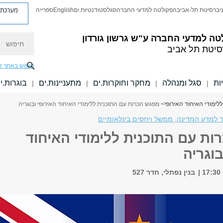
מערכת פ
יברסיטת תל-אביב
הפקולטה למדעי החברה
סגל
סטודנטיות.ים
English
ספרייה
חיפוש
טה למדעי החברה
ע"ש גרשון גורדון
סיטת תל אביב
חיפוש באתר ז
ות
סגל ומנהלה
מחקר וחוקרות.ים
מתעניינות.ים
בוגרות.י
|
|
|
|
לימודי האיחוד האירופי
> מפגש הכרות עם התוכנית ללימודי האיחוד האירופי ובוגריה
 למדע המדינה, ממשל ויחסים בינלאומיים
ות עם התוכנית ללימודי האיחוד
בוגריה
בנין נפתלי, חדר 527