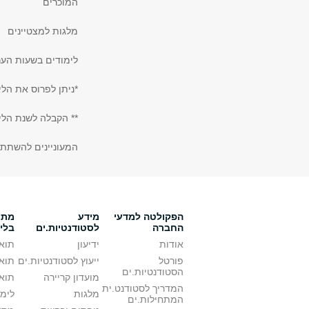
המוכרים
מלגות למצטיינים
לימודים בשעות הער
*ניתן לפרוס את הלי
** הקבלה לשנת הלי
המעוניינים להשתת
הפקולטה למדעי
מידע
מתענ
החברה
לסטודנטיות.ים
בלי
אודות
ידיעון
תואר
פורטל
ייעוץ לסטודנטיות.ים
תואר
הסטודנטיות.ים
מועדון קריירה
תואר
המדריך לסטודנט.ית
מלגות
לימו
המתחילות.ים