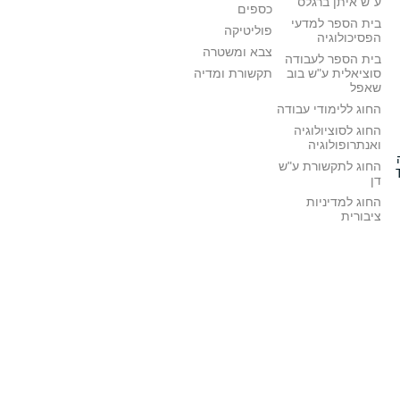
ע"ש איתן ברגלס
כספים
בית הספר למדעי
פוליטיקה
הפסיכולוגיה
צבא ומשטרה
בית הספר לעבודה
סוציאלית ע"ש בוב
תקשורת ומדיה
שאפל
החוג ללימודי עבודה
החוג לסוציולוגיה
ואנתרופולוגיה
החוג לתקשורת ע"ש
דן
החוג למדיניות
ציבורית