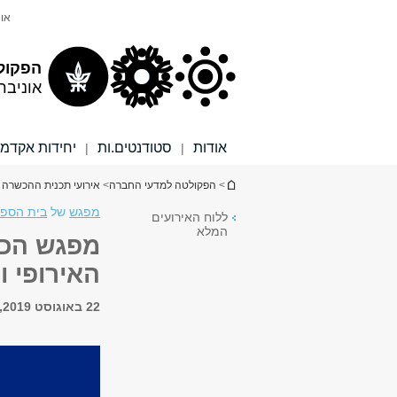
תוכן
תפריט
אונ
עליון
ראשי
הפקול
אוניבר
אודות
סטודנטים.ות
יחידות אקדמי
|
|
הינך נמצא כאן
>
הפקולטה למדעי החברה
>
אירועי תכנית ההכשרה ל
מפגש
של
בית הספר
ללוח האירועים
המלא
מפגש הכר
האירופי ו
22 באוגוסט 2019, 17:30