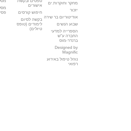
טפסים ובקשת
מסלו
מחקר וחוקרות.ים
אישורים
מסל
יזכור
חיפוש קורסים
פסי
אודיטוריום בר שירה
בקשה לסיום
שבוע הנשים
לימודים (טופס
טיולים)
הספרייה למדעי
החברה ע"ש
ברנדר-מוס
Designed by
Magnific
נוהל טיפול באירוע
רפואי