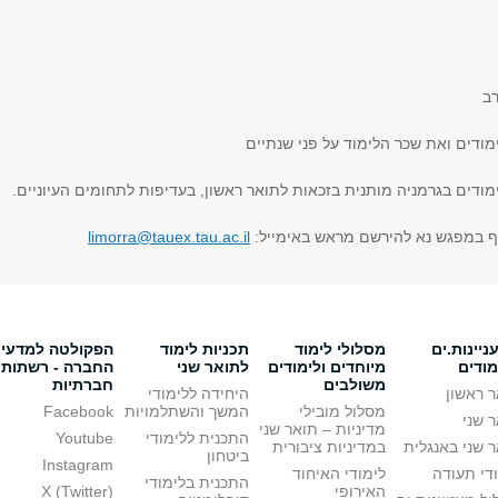
ב
מודים ואת שכר הלימוד על פני שנתיים
מודים בגרמניה מותנית בזכאות לתואר ראשון, בעדיפות לתחומים העיוניים.
ף במפגש נא להירשם מראש באימייל:
limorra@tauex.tau.ac.il
יינות.ים
מסלולי לימוד
תכניות לימוד
הפקולטה למדעי
מודים
מיוחדים ולימודים
לתואר שני
החברה - רשתות
משולבים
חברתיות
 ראשון
היחידה ללימודי
מסלול מובילי
המשך והשתלמויות
Facebook
 שני
מדיניות – תואר שני
התכנית ללימודי
Youtube
 שני באנגלית
במדיניות ציבורית
ביטחון
Instagram
די תעודה
לימודי האיחוד
התכנית בלימודי
האירופי
X (Twitter)