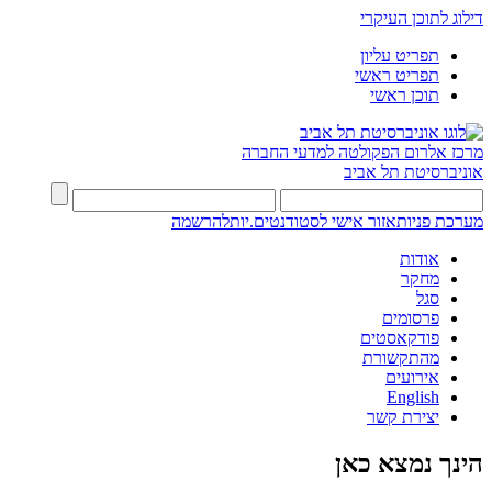
דילוג לתוכן העיקרי
תפריט עליון
תפריט ראשי
תוכן ראשי
מרכז אלרום
הפקולטה למדעי החברה
אוניברסיטת תל אביב
מערכת פניות
אזור אישי לסטודנטים.יות
להרשמה
אודות
מחקר
סגל
פרסומים
פודקאסטים
מהתקשורת
אירועים
English
יצירת קשר
הינך נמצא כאן