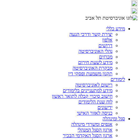
מידע כללי
יצירת קשר ודרכי הגעה
אלפון
דרושים
נהלי האוניברסיטה
מכרזים
מידע לשעת חירום
מבקרת האוניברסיטה
תקנון משמעת ופסקי דין
לימודים
רישום לאוניברסיטה
מידע למתעניינים בלימודים
חישוב סיכויי קבלה לתואר ראשון
לוח שנת הלימודים
ידיעונים
כניסה לאזור האישי
סגל ומינהלה
אגפים ומשרדי מינהלה
ארגון הסגל המנהלי
ארגון הסגל האקדמי הבכיר