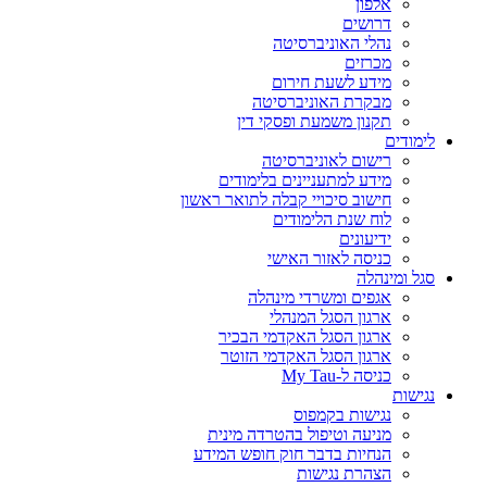
אלפון
דרושים
נהלי האוניברסיטה
מכרזים
מידע לשעת חירום
מבקרת האוניברסיטה
תקנון משמעת ופסקי דין
לימודים
רישום לאוניברסיטה
מידע למתעניינים בלימודים
חישוב סיכויי קבלה לתואר ראשון
לוח שנת הלימודים
ידיעונים
כניסה לאזור האישי
סגל ומינהלה
אגפים ומשרדי מינהלה
ארגון הסגל המנהלי
ארגון הסגל האקדמי הבכיר
ארגון הסגל האקדמי הזוטר
כניסה ל-My Tau
נגישות
נגישות בקמפוס
מניעה וטיפול בהטרדה מינית
הנחיות בדבר חוק חופש המידע
הצהרת נגישות