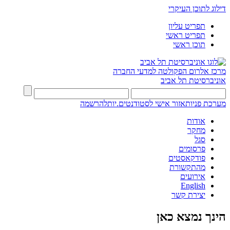
דילוג לתוכן העיקרי
תפריט עליון
תפריט ראשי
תוכן ראשי
מרכז אלרום
הפקולטה למדעי החברה
אוניברסיטת תל אביב
מערכת פניות
אזור אישי לסטודנטים.יות
להרשמה
אודות
מחקר
סגל
פרסומים
פודקאסטים
מהתקשורת
אירועים
English
יצירת קשר
הינך נמצא כאן