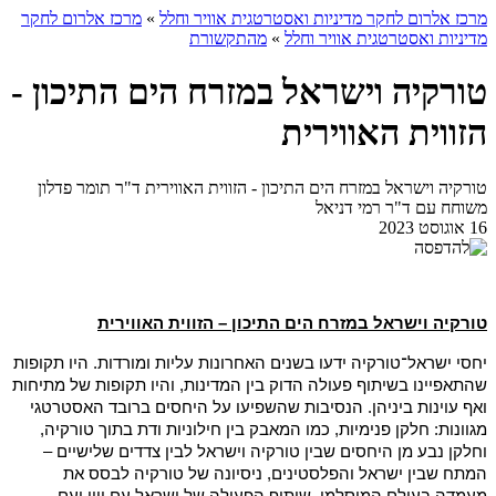
מרכז אלרום לחקר מדיניות ואסטרטגית אוויר וחלל
»
מרכז אלרום לחקר
מדיניות ואסטרטגית אוויר וחלל
»
מהתקשורת
טורקיה וישראל במזרח הים התיכון -
הזווית האווירית
טורקיה וישראל במזרח הים התיכון - הזווית האווירית ד"ר תומר פדלון
משוחח עם ד"ר רמי דניאל
16 אוגוסט 2023
טורקיה וישראל במזרח הים התיכון – הזווית האווירית
יחסי ישראל־טורקיה ידעו בשנים האחרונות עליות ומורדות. היו תקופות
שהתאפיינו בשיתוף פעולה הדוק בין המדינות, והיו תקופות של מתיחות
ואף עוינות ביניהן. הנסיבות שהשפיעו על היחסים ברובד האסטרטגי
מגוונות: חלקן פנימיות, כמו המאבק בין חילוניות ודת בתוך טורקיה,
וחלקן נבע מן היחסים שבין טורקיה וישראל לבין צדדים שלישיים –
המתח שבין ישראל והפלסטינים, ניסיונה של טורקיה לבסס את
מעמדה בעולם המוסלמי, שיתוף הפעולה של ישראל עם יוון ועם