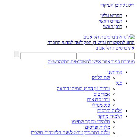
דילוג לתוכן העיקרי
תפריט עליון
תפריט ראשי
תוכן ראשי
החוג לתקשורת ע"ש דן
הפקולטה למדעי החברה
אוניברסיטת תל אביב
מערכת פניות
אזור אישי לסטודנטים.יות
להרשמה
אודותינו
שם הלינק
סגל
מורים מן החוץ ועמיתי הוראה
אמריטוס
מורי סדנאות
סגל מנהלי
מלגות ופרסים
תלמידי מחקר
תלמידי מחקר שסיימו
מלגות ופרסים
מלגת בתר-דוקטורט לשנת הלימודים תשפ"ז