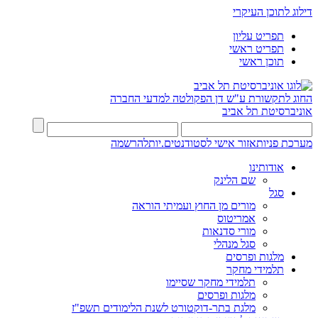
דילוג לתוכן העיקרי
תפריט עליון
תפריט ראשי
תוכן ראשי
החוג לתקשורת ע"ש דן
הפקולטה למדעי החברה
אוניברסיטת תל אביב
מערכת פניות
אזור אישי לסטודנטים.יות
להרשמה
אודותינו
שם הלינק
סגל
מורים מן החוץ ועמיתי הוראה
אמריטוס
מורי סדנאות
סגל מנהלי
מלגות ופרסים
תלמידי מחקר
תלמידי מחקר שסיימו
מלגות ופרסים
מלגת בתר-דוקטורט לשנת הלימודים תשפ"ז