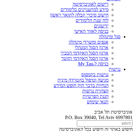
רישום לאוניברסיטה
מידע למתעניינים בלימודים
חישוב סיכויי קבלה לתואר ראשון
לוח שנת הלימודים
ידיעונים
כניסה לאזור האישי
סגל ומינהלה
אגפים ומשרדי מינהלה
ארגון הסגל המנהלי
ארגון הסגל האקדמי הבכיר
ארגון הסגל האקדמי הזוטר
כניסה ל-My Tau
נגישות
נגישות בקמפוס
מניעה וטיפול בהטרדה מינית
הנחיות בדבר חוק חופש המידע
הצהרת נגישות
הגנת הפרטיות
תנאי שימוש
אוניברסיטת תל אביב
P.O. Box 39040, Tel Aviv 6997801
חיפוש באתר זה
חיפוש בכל האוניברסיטה