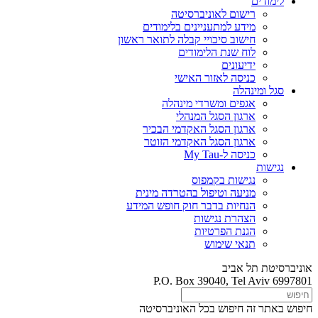
לימודים
רישום לאוניברסיטה
מידע למתעניינים בלימודים
חישוב סיכויי קבלה לתואר ראשון
לוח שנת הלימודים
ידיעונים
כניסה לאזור האישי
סגל ומינהלה
אגפים ומשרדי מינהלה
ארגון הסגל המנהלי
ארגון הסגל האקדמי הבכיר
ארגון הסגל האקדמי הזוטר
כניסה ל-My Tau
נגישות
נגישות בקמפוס
מניעה וטיפול בהטרדה מינית
הנחיות בדבר חוק חופש המידע
הצהרת נגישות
הגנת הפרטיות
תנאי שימוש
אוניברסיטת תל אביב
P.O. Box 39040, Tel Aviv 6997801
חיפוש באתר זה
חיפוש בכל האוניברסיטה