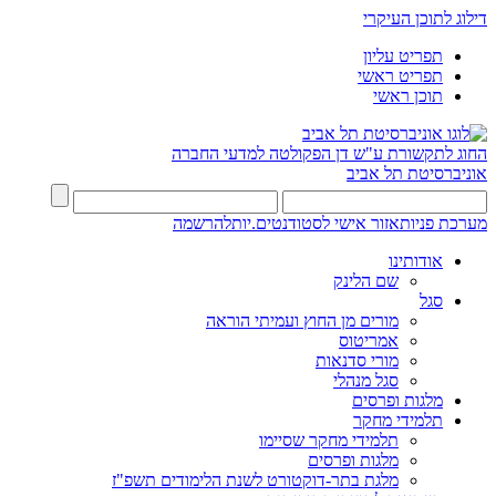
דילוג לתוכן העיקרי
תפריט עליון
תפריט ראשי
תוכן ראשי
החוג לתקשורת ע"ש דן
הפקולטה למדעי החברה
אוניברסיטת תל אביב
מערכת פניות
אזור אישי לסטודנטים.יות
להרשמה
אודותינו
שם הלינק
סגל
מורים מן החוץ ועמיתי הוראה
אמריטוס
מורי סדנאות
סגל מנהלי
מלגות ופרסים
תלמידי מחקר
תלמידי מחקר שסיימו
מלגות ופרסים
מלגת בתר-דוקטורט לשנת הלימודים תשפ"ז