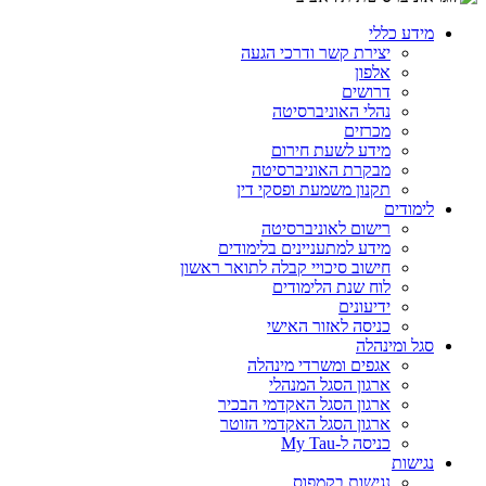
מידע כללי
יצירת קשר ודרכי הגעה
אלפון
דרושים
נהלי האוניברסיטה
מכרזים
מידע לשעת חירום
מבקרת האוניברסיטה
תקנון משמעת ופסקי דין
לימודים
רישום לאוניברסיטה
מידע למתעניינים בלימודים
חישוב סיכויי קבלה לתואר ראשון
לוח שנת הלימודים
ידיעונים
כניסה לאזור האישי
סגל ומינהלה
אגפים ומשרדי מינהלה
ארגון הסגל המנהלי
ארגון הסגל האקדמי הבכיר
ארגון הסגל האקדמי הזוטר
כניסה ל-My Tau
נגישות
נגישות בקמפוס