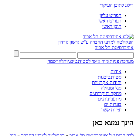
דילוג לתוכן העיקרי
תפריט עליון
תפריט ראשי
תוכן ראשי
הפקולטה למדעי החברה
ע"ש גרשון גורדון
אוניברסיטת תל אביב
מערכת פניות
אזור אישי לסטודנטים.יות
להרשמה
אודות
סטודנטים.ות
יחידות אקדמיות
סגל ומנהלה
מחקר וחוקרות.ים
מתעניינות.ים
בוגרות.ים
יצירת קשר
הינך נמצא כאן
לדף הבית של אוניברסיטת תל אביב
»
הפקולטה למדעי החברה
»
סגל