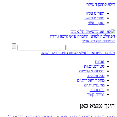
דילוג לתוכן העיקרי
תפריט עליון
תפריט ראשי
תוכן ראשי
הפקולטה למדעי החברה
ע"ש גרשון גורדון
אוניברסיטת תל אביב
מערכת פניות
אזור אישי לסטודנטים.יות
להרשמה
אודות
סטודנטים.ות
יחידות אקדמיות
סגל ומנהלה
מחקר וחוקרות.ים
מתעניינות.ים
בוגרות.ים
יצירת קשר
הינך נמצא כאן
לדף הבית של אוניברסיטת תל אביב
»
הפקולטה למדעי החברה
»
סגל