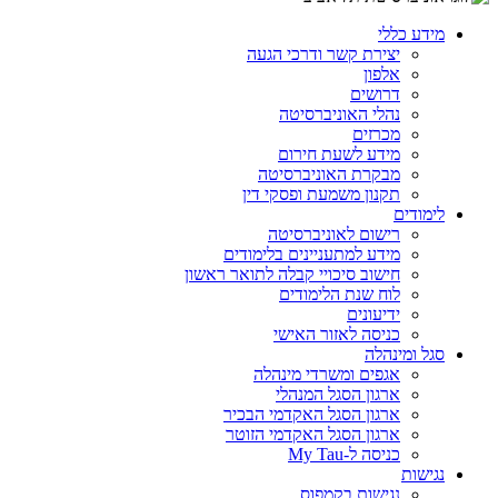
מידע כללי
יצירת קשר ודרכי הגעה
אלפון
דרושים
נהלי האוניברסיטה
מכרזים
מידע לשעת חירום
מבקרת האוניברסיטה
תקנון משמעת ופסקי דין
לימודים
רישום לאוניברסיטה
מידע למתעניינים בלימודים
חישוב סיכויי קבלה לתואר ראשון
לוח שנת הלימודים
ידיעונים
כניסה לאזור האישי
סגל ומינהלה
אגפים ומשרדי מינהלה
ארגון הסגל המנהלי
ארגון הסגל האקדמי הבכיר
ארגון הסגל האקדמי הזוטר
כניסה ל-My Tau
נגישות
נגישות בקמפוס