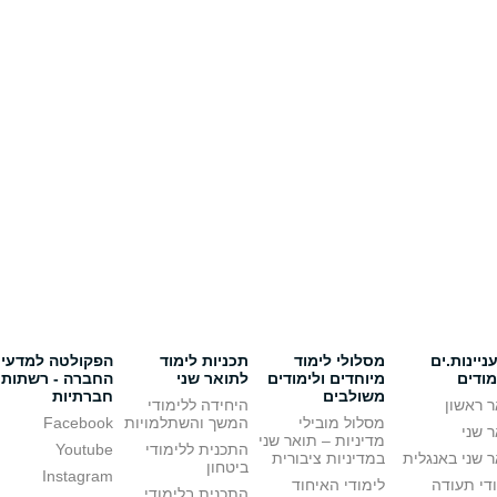
יינות.ים
מסלולי לימוד
תכניות לימוד
הפקולטה למדעי
מודים
מיוחדים ולימודים
לתואר שני
החברה - רשתות
משולבים
חברתיות
 ראשון
היחידה ללימודי
מסלול מובילי
המשך והשתלמויות
Facebook
 שני
מדיניות – תואר שני
התכנית ללימודי
Youtube
 שני באנגלית
במדיניות ציבורית
ביטחון
Instagram
די תעודה
לימודי האיחוד
התכנית בלימודי