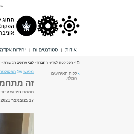
תוכן
תפריט
אונ
עליון
ראשי
החוג ל
הפקול
אוניבר
אודות
סטודנטים.ות
יחידות אקדמי
|
|
הינך נמצא כאן
>
הפקולטה למדעי החברה
>
לובי ארועים תקשורת
> ז
מפגש
של
הפקולטה 
ללוח האירועים
המלא
זה מתחמם
חממת חיפוש עבודה 
17 בנובמבר 2021, 14:00