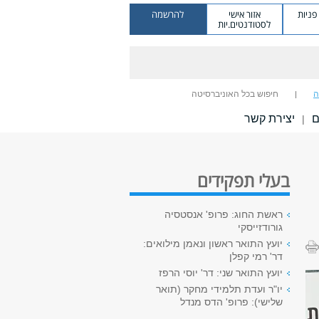
ניות
אזור אישי
להרשמה
לסטודנטים.יות
ה
חיפוש בכל האוניברסיטה
ם
יצירת קשר
|
בעלי תפקידים
ראשת החוג: פרופ' אנסטסיה
גורודזייסקי
יועץ התואר ראשון ונאמן מילואים:
דר' רמי קפלן
יועץ התואר שני: דר' יוסי הרפז
יו"ר ועדת תלמידי מחקר (תואר
שלישי): פרופ' הדס מנדל