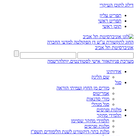
דילוג לתוכן העיקרי
תפריט עליון
תפריט ראשי
תוכן ראשי
החוג לתקשורת ע"ש דן
הפקולטה למדעי החברה
אוניברסיטת תל אביב
מערכת פניות
אזור אישי לסטודנטים.יות
להרשמה
אודותינו
שם הלינק
סגל
מורים מן החוץ ועמיתי הוראה
אמריטוס
מורי סדנאות
סגל מנהלי
מלגות ופרסים
תלמידי מחקר
תלמידי מחקר שסיימו
מלגות ופרסים
מלגת בתר-דוקטורט לשנת הלימודים תשפ"ז