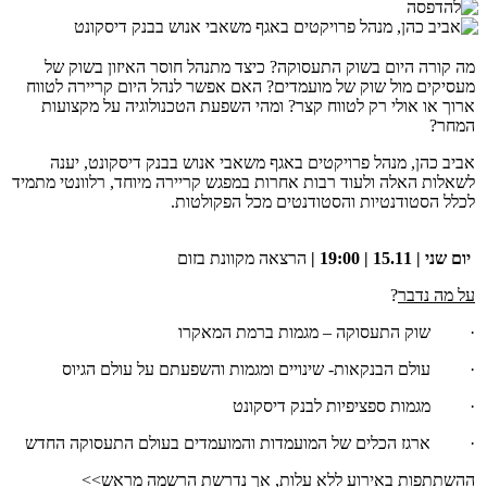
מה קורה היום בשוק התעסוקה? כיצד מתנהל חוסר האיזון בשוק של
מעסיקים מול שוק של מועמדים? האם אפשר לנהל היום קריירה לטווח
ארוך או אולי רק לטווח קצר? ומהי השפעת הטכנולוגיה על מקצועות
המחר?
אביב כהן, מנהל פרויקטים באגף משאבי אנוש בבנק דיסקונט, יענה
לשאלות האלה ולעוד רבות אחרות במפגש קריירה מיוחד, רלוונטי מתמיד
לכלל הסטודנטיות והסטודנטים מכל הפקולטות.
יום שני | 15.11 | 19:00 |
הרצאה מקוונת בזום
על מה נדבר
?
· שוק התעסוקה – מגמות ברמת המאקרו
· עולם הבנקאות- שינויים ומגמות והשפעתם על עולם הגיוס
· מגמות ספציפיות לבנק דיסקונט
· ארגז הכלים של המועמדות והמועמדים בעולם התעסוקה החדש
ההשתתפות באירוע ללא עלות, אך נדרשת הרשמה מראש>>