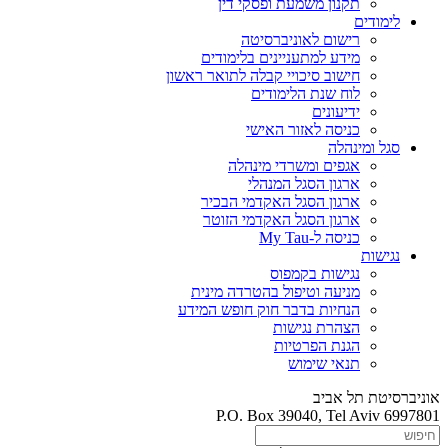
תקנון משמעת ופסקי דין
לימודים
רישום לאוניברסיטה
מידע למתעניינים בלימודים
חישוב סיכויי קבלה לתואר ראשון
לוח שנת הלימודים
ידיעונים
כניסה לאזור האישי
סגל ומינהלה
אגפים ומשרדי מינהלה
ארגון הסגל המנהלי
ארגון הסגל האקדמי הבכיר
ארגון הסגל האקדמי הזוטר
כניסה ל-My Tau
נגישות
נגישות בקמפוס
מניעה וטיפול בהטרדה מינית
הנחיות בדבר חוק חופש המידע
הצהרת נגישות
הגנת הפרטיות
תנאי שימוש
אוניברסיטת תל אביב
P.O. Box 39040, Tel Aviv 6997801