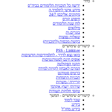
כללי
ידיעון כל תוכניות הלימודים בביה"ס
מידע אישי לתלמיד.ה
מקוונים אליכםן 24/7
חיפוש קורס
לוח שנת הלימודים
מילואים
בוגרים.ות
שאלות נפוצות
בקשת מכסות (לתוכניות)
קישורים שימושיים
PSS - Linktr.ee
בואו נצא לדרך - לתלמידיםות חדשיםות
אופיס חינם לסטודנטיםות
תקנון הפקולטה
המרכז לאבחון לקויות למידה
כרטיס סטודנט
תכניות התמחות
קריירה / משרות
שירותי ייעוץ אקדמי
טקסי חלוקת תעודות
קישורים שימושיים - המשך
שכר לימוד
בידינג
בידינג מחו"ל