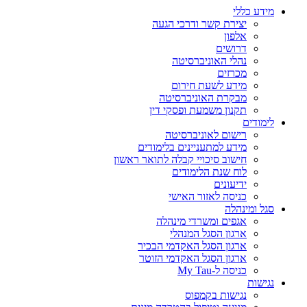
מידע כללי
יצירת קשר ודרכי הגעה
אלפון
דרושים
נהלי האוניברסיטה
מכרזים
מידע לשעת חירום
מבקרת האוניברסיטה
תקנון משמעת ופסקי דין
לימודים
רישום לאוניברסיטה
מידע למתעניינים בלימודים
חישוב סיכויי קבלה לתואר ראשון
לוח שנת הלימודים
ידיעונים
כניסה לאזור האישי
סגל ומינהלה
אגפים ומשרדי מינהלה
ארגון הסגל המנהלי
ארגון הסגל האקדמי הבכיר
ארגון הסגל האקדמי הזוטר
כניסה ל-My Tau
נגישות
נגישות בקמפוס