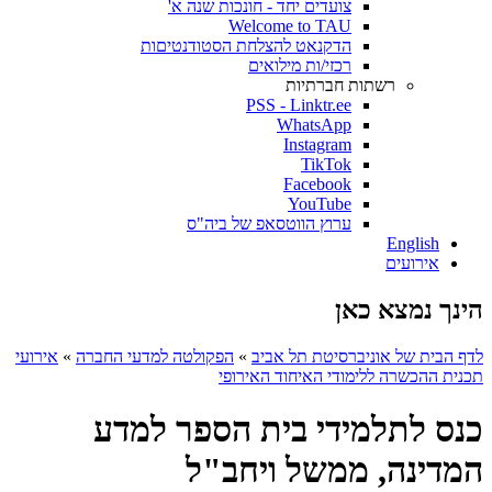
צועדים יחד - חונכות שנה א'
Welcome to TAU
הדקנאט להצלחת הסטודנטיםות
רכזי/ות מילואים
רשתות חברתיות
PSS - Linktr.ee
WhatsApp
Instagram
TikTok
Facebook
YouTube
ערוץ הווטסאפ של ביה"ס
English
אירועים
הינך נמצא כאן
לדף הבית של אוניברסיטת תל אביב
»
הפקולטה למדעי החברה
»
אירועי
תכנית ההכשרה ללימודי האיחוד האירופי
כנס לתלמידי בית הספר למדע
המדינה, ממשל ויחב"ל