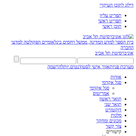
דילוג לתוכן העיקרי
תפריט עליון
תפריט ראשי
תוכן ראשי
בית הספר למדע המדינה, ממשל ויחסים בינלאומיים
הפקולטה למדעי
החברה
אוניברסיטת תל אביב
מערכת פניות
אזור אישי לסטודנטים.יות
להרשמה
אודות
סגל אקדמי
סגל אקדמי
אמריטוס
תואר ראשון
תואר שני
דוקטורט
מלגות
מכונים ומחקר
צור קשר
קישורים