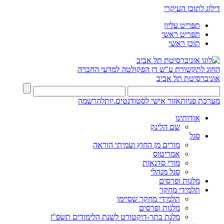
דילוג לתוכן העיקרי
תפריט עליון
תפריט ראשי
תוכן ראשי
החוג לתקשורת ע"ש דן
הפקולטה למדעי החברה
אוניברסיטת תל אביב
מערכת פניות
אזור אישי לסטודנטים.יות
להרשמה
אודותינו
שם הלינק
סגל
מורים מן החוץ ועמיתי הוראה
אמריטוס
מורי סדנאות
סגל מנהלי
מלגות ופרסים
תלמידי מחקר
תלמידי מחקר שסיימו
מלגות ופרסים
מלגת בתר-דוקטורט לשנת הלימודים תשפ"ז