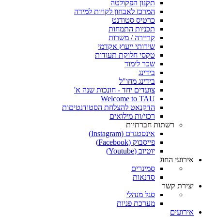
תקנון הפקולטה
המרכז לאבחון לקויות למידה
כרטיס סטודנט
תכניות התמחות
קריירה / משרות
שירותי ייעוץ אקדמי
טקסי חלוקת תעודות
שכר לימוד
בידינג
בידינג מחו"ל
צועדים יחד - חונכות שנה א'
Welcome to TAU
הדקנאט להצלחת הסטודנטיםות
רכזי/ות מילואים
רשתות חברתיות
אינסטגרם (Instagram)
פייסבוק (Facebook)
יוטיוב (Youtube)
אירועי החוג
סמינרים
סדנאות
יצירת קשר
סגל מנהלי
מערכת פניות
אירועים