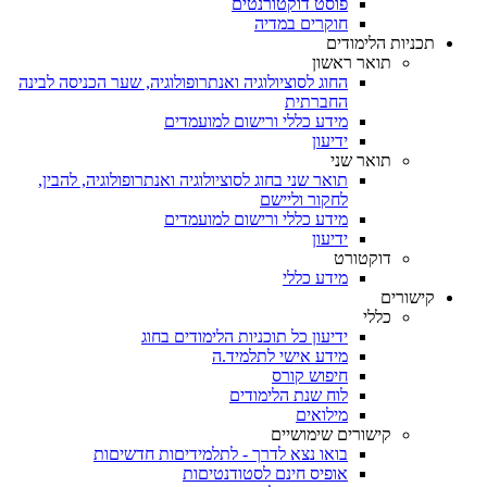
פוסט דוקטורנטים
חוקרים במדיה
תכניות הלימודים
תואר ראשון
החוג לסוציולוגיה ואנתרופולוגיה, שער הכניסה לבינה
החברתית
מידע כללי ורישום למועמדים
ידיעון
תואר שני
תואר שני בחוג לסוציולוגיה ואנתרופולוגיה, להבין,
לחקור וליישם
מידע כללי ורישום למועמדים
ידיעון
דוקטורט
מידע כללי
קישורים
כללי
ידיעון כל תוכניות הלימודים בחוג
מידע אישי לתלמיד.ה
חיפוש קורס
לוח שנת הלימודים
מילואים
קישורים שימושיים
בואו נצא לדרך - לתלמידיםות חדשיםות
אופיס חינם לסטודנטיםות