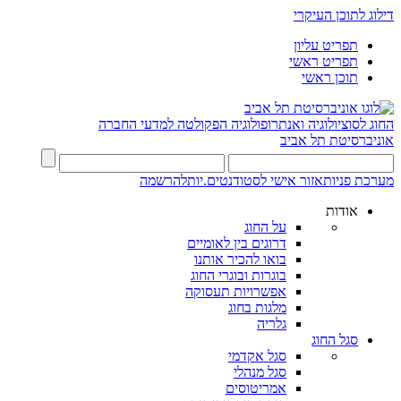
דילוג לתוכן העיקרי
תפריט עליון
תפריט ראשי
תוכן ראשי
החוג לסוציולוגיה ואנתרופולוגיה
הפקולטה למדעי החברה
אוניברסיטת תל אביב
מערכת פניות
אזור אישי לסטודנטים.יות
להרשמה
אודות
על החוג
דרוגים בין לאומיים
בואו להכיר אותנו
בוגרות ובוגרי החוג
אפשרויות תעסוקה
מלגות בחוג
גלריה
סגל החוג
סגל אקדמי
סגל מנהלי
אמריטוסים