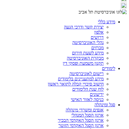
מידע כללי
יצירת קשר ודרכי הגעה
אלפון
דרושים
נהלי האוניברסיטה
מכרזים
מידע לשעת חירום
מבקרת האוניברסיטה
תקנון משמעת ופסקי דין
לימודים
רישום לאוניברסיטה
מידע למתעניינים בלימודים
חישוב סיכויי קבלה לתואר ראשון
לוח שנת הלימודים
ידיעונים
כניסה לאזור האישי
סגל ומינהלה
אגפים ומשרדי מינהלה
ארגון הסגל המנהלי
ארגון הסגל האקדמי הבכיר
ארגון הסגל האקדמי הזוטר