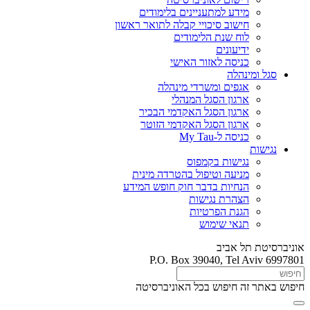
מידע למתעניינים בלימודים
חישוב סיכויי קבלה לתואר ראשון
לוח שנת הלימודים
ידיעונים
כניסה לאזור האישי
סגל ומינהלה
אגפים ומשרדי מינהלה
ארגון הסגל המנהלי
ארגון הסגל האקדמי הבכיר
ארגון הסגל האקדמי הזוטר
כניסה ל-My Tau
נגישות
נגישות בקמפוס
מניעה וטיפול בהטרדה מינית
הנחיות בדבר חוק חופש המידע
הצהרת נגישות
הגנת הפרטיות
תנאי שימוש
אוניברסיטת תל אביב
P.O. Box 39040, Tel Aviv 6997801
חיפוש באתר זה
חיפוש בכל האוניברסיטה