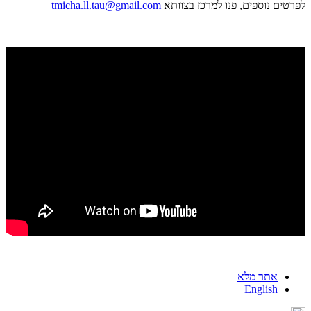
לפרטים נוספים, פנו למרכז בצוותא
tmicha.ll.tau@gmail.com
אתר מלא
English