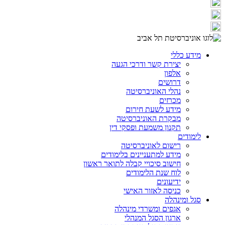
מידע כללי
יצירת קשר ודרכי הגעה
אלפון
דרושים
נהלי האוניברסיטה
מכרזים
מידע לשעת חירום
מבקרת האוניברסיטה
תקנון משמעת ופסקי דין
לימודים
רישום לאוניברסיטה
מידע למתעניינים בלימודים
חישוב סיכויי קבלה לתואר ראשון
לוח שנת הלימודים
ידיעונים
כניסה לאזור האישי
סגל ומינהלה
אגפים ומשרדי מינהלה
ארגון הסגל המנהלי