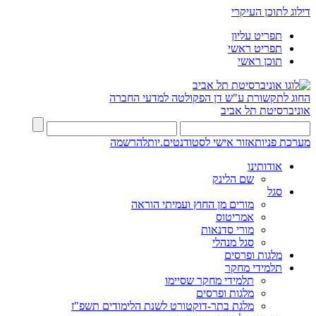
דילוג לתוכן העיקרי
תפריט עליון
תפריט ראשי
תוכן ראשי
החוג לתקשורת ע"ש דן
הפקולטה למדעי החברה
אוניברסיטת תל אביב
מערכת פניות
אזור אישי לסטודנטים.יות
להרשמה
אודותינו
שם הלינק
סגל
מורים מן החוץ ועמיתי הוראה
אמריטוס
מורי סדנאות
סגל מנהלי
מלגות ופרסים
תלמידי מחקר
תלמידי מחקר שסיימו
מלגות ופרסים
מלגת בתר-דוקטורט לשנת הלימודים תשפ"ז