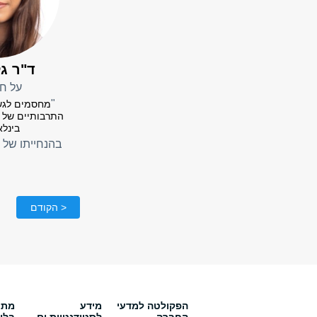
ד"ר גל
על חי
"
מחסמים לגש
התרבותיים של מ
בינלא
בהנחייתו של
< הקודם
הפקולטה למדעי
מידע
מתענ