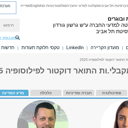
מערכת פ
יברסיטת תל-אביב
הפקולטה למדעי החברה
סגל
סטודנטיות.ים
English
ספרייה
 ובוגרים
חיפוש
טה למדעי החברה
ע"ש גרשון גורדון
סיטת תל אביב
חיפוש באתר ז
מועדון הקריירה
LinkedIn
טקסי חלוקת תעודות
חדשות
|
|
|
|
התואר דוקטור לפילוסופיה 2025
לי.ות התואר דוקטור לפילוסופיה 2025
פסיכולוגיה
חברה ומדיניות
כלכלה
מדע המדינה