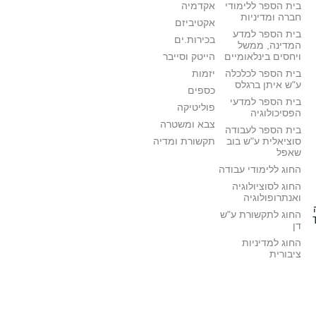
בית הספר ללימודי
אקדמיה
חברה ומדיניות
אקטיביזם
בית הספר למדע
בכירות.ים
המדינה, ממשל
ויחסים בינלאומיים
הייטק וסייבר
בית הספר לכלכלה
יזמות
ע"ש איתן ברגלס
כספים
בית הספר למדעי
פוליטיקה
הפסיכולוגיה
צבא ומשטרה
בית הספר לעבודה
סוציאלית ע"ש בוב
תקשורת ומדיה
שאפל
החוג ללימודי עבודה
החוג לסוציולוגיה
ואנתרופולוגיה
החוג לתקשורת ע"ש
דן
החוג למדיניות
ציבורית