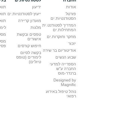
החברה
לסטודנטיות.ים
בלי
אודות
ידיעון
תואר
פורטל
ייעוץ לסטודנטיות.ים
תואר
הסטודנטיות.ים
מועדון קריירה
תואר
המדריך לסטודנט.ית
מלגות
לימו
המתחילות.ים
טפסים ובקשת
מסלו
מחקר וחוקרות.ים
אישורים
מסל
יזכור
חיפוש קורסים
פסי
אודיטוריום בר שירה
בקשה לסיום
שבוע הנשים
לימודים (טופס
טיולים)
הספרייה למדעי
החברה ע"ש
ברנדר-מוס
Designed by
Magnific
נוהל טיפול באירוע
רפואי