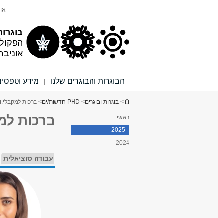
תוכן
תפריט
אונ
עליון
ראשי
בוגרות
הפקול
אוניבר
הבוגרות והבוגרים שלנו
מידע וטפסים
|
הינך נמצא כאן
>
בוגרות ובוגרים
>
PHD חדשות/ים
> ברכות למקבלי.ות 
ברכות למקב
ראשי
2025
2024
עבודה סוציאלית