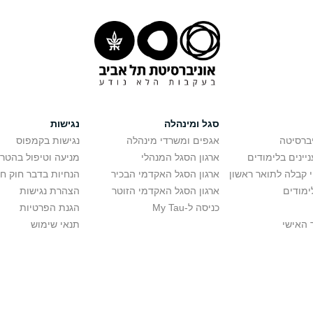
סגל ומינהלה
נגישות
יברסיטה
אגפים ומשרדי מינהלה
נגישות בקמפוס
יינים בלימודים
ארגון הסגל המנהלי
מניעה וטיפול בהטר
י קבלה לתואר ראשון
ארגון הסגל האקדמי הבכיר
הנחיות בדבר חוק ח
ימודים
ארגון הסגל האקדמי הזוטר
הצהרת נגישות
כניסה ל-My Tau
הגנת הפרטיות
 האישי
תנאי שימוש