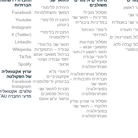
מודים
מיוחדים ולימודים
לתואר שני
החברה - רשתות
משולבים
חברתיות
 ראשון
היחידה ללימודי
מסלול מובילי
המשך והשתלמויות
Facebook
 שני
מדיניות – תואר שני
התכנית ללימודי
Youtube
 שני באנגלית
במדיניות ציבורית
ביטחון
Instagram
די תעודה
לימודי האיחוד
התכנית בלימודי
האירופי
X (Twitter)
ל מצטיינות.ים
דיפלומטיה
מסלול מנהיגות
LinkedIn
ול קבלה ללא
תואר שני בלימודי
ומשאבי אנוש –
כומטרי
עבודה – התמקדות
Wikipedia
תואר ראשון דו-חוגי
בניהול משאבי אנוש,
לימודי עבודה
TikTok
יחסי עבודה ושינוי
וסוציולוגיה
ארגוני
Spotify
ואנתרופולוגיה
לימודי מ"א
ערוץ אקטואליה
מסלול אנתרופולוגיה
אקזקוטיביים
של הפקולטה
חברתית ותרבותית –
בביטחון ודיפלומטיה
Facebook
תואר שני
Instagram
בסוציולוגיה
תכנית לתואר שני
טלגרם: אקטואליה
ואנתרופולוגיה
בניהול סכסוכים
מדעי החברה TAU
וגישור ע"ש אוונס
מסלול אי שוויון וצדק
חלוקתי – תואר שני
בסוציולוגיה
ואנתרופולוגיה