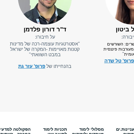
 ביטון
ד"ר דורון פלדמן
בורה:
על חיבורו:
"אסטרטגיות עוצמה-רכה של מדינות
רים: השורשים
עורבות פיננסית
קטנות מאויימות -המקרה של ישראל
"
ומית
במבט השוואתי"
פרופ' טל שדה
בהנחייתו של
פרופ' עזר גת
יינות.ים
מסלולי לימוד
תכניות לימוד
הפקולטה למדעי