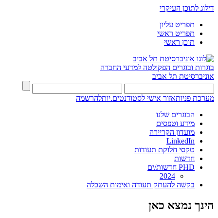
דילוג לתוכן העיקרי
תפריט עליון
תפריט ראשי
תוכן ראשי
בוגרות ובוגרים
הפקולטה למדעי החברה
אוניברסיטת תל אביב
מערכת פניות
אזור אישי לסטודנטים.יות
להרשמה
הבוגרים שלנו
מידע וטפסים
מועדון הקריירה
LinkedIn
טקסי חלוקת תעודות
חדשות
PHD חדשות/ים
2024
בקשה להעתק תעודה ואימות השכלה
הינך נמצא כאן