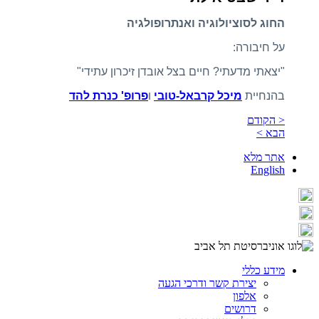
החוג לסוציולוגיה ואנתרופולגיה
על חיבורה:
"יצאתי מדעתי? חיים בצל אובדן זיכרון עתידי"
בהנחיית
מיכל קרבאל-טובי
ו
פרופ' כנרת להד
< הקודם
הבא >
אתר מלא
English
מידע כללי
יצירת קשר ודרכי הגעה
אלפון
דרושים