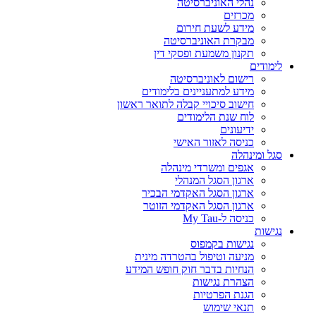
נהלי האוניברסיטה
מכרזים
מידע לשעת חירום
מבקרת האוניברסיטה
תקנון משמעת ופסקי דין
לימודים
רישום לאוניברסיטה
מידע למתעניינים בלימודים
חישוב סיכויי קבלה לתואר ראשון
לוח שנת הלימודים
ידיעונים
כניסה לאזור האישי
סגל ומינהלה
אגפים ומשרדי מינהלה
ארגון הסגל המנהלי
ארגון הסגל האקדמי הבכיר
ארגון הסגל האקדמי הזוטר
כניסה ל-My Tau
נגישות
נגישות בקמפוס
מניעה וטיפול בהטרדה מינית
הנחיות בדבר חוק חופש המידע
הצהרת נגישות
הגנת הפרטיות
תנאי שימוש