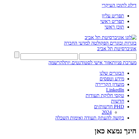
דילוג לתוכן העיקרי
תפריט עליון
תפריט ראשי
תוכן ראשי
בוגרות ובוגרים
הפקולטה למדעי החברה
אוניברסיטת תל אביב
מערכת פניות
אזור אישי לסטודנטים.יות
להרשמה
הבוגרים שלנו
מידע וטפסים
מועדון הקריירה
LinkedIn
טקסי חלוקת תעודות
חדשות
PHD חדשות/ים
2024
בקשה להעתק תעודה ואימות השכלה
הינך נמצא כאן