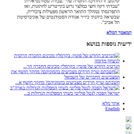
קולנוע. זו החתיכה החסרה שלי".עבודה סטודנטיאלית:
"עבדתי דקה וחצי כמלצר גרוע בקייטרינג לחתונות, ואז
התפרנסתי במהלך התואר הראשון מפעילות ציבורית,
שבשיאה כיהנתי כיו״ר אגודת הסטודנטים של אוניברסיטת
תל אביב".
המאמר המלא
ידיעות נוספות בנושא
הנרטיב החדש של פוטין: בקרמלין מכינים החברה הר...
חשבתם שרק חרדים מצביעים בהמוניהם? מחקר חושף א...
ישראל הפכה לנטל פוליטי בשתי המפלגות הגדולות ב...
אתר מלא
English