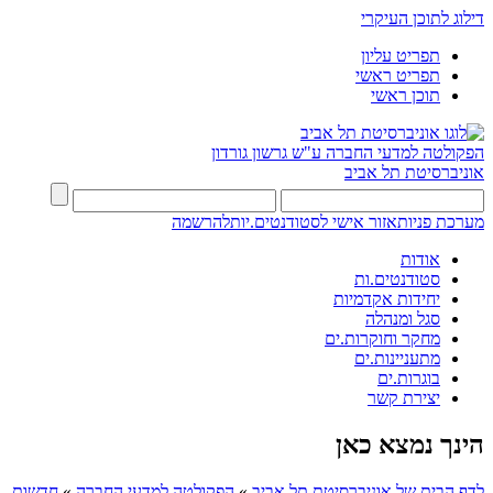
דילוג לתוכן העיקרי
תפריט עליון
תפריט ראשי
תוכן ראשי
הפקולטה למדעי החברה
ע"ש גרשון גורדון
אוניברסיטת תל אביב
מערכת פניות
אזור אישי לסטודנטים.יות
להרשמה
אודות
סטודנטים.ות
יחידות אקדמיות
סגל ומנהלה
מחקר וחוקרות.ים
מתעניינות.ים
בוגרות.ים
יצירת קשר
הינך נמצא כאן
לדף הבית של אוניברסיטת תל אביב
»
הפקולטה למדעי החברה
»
חדשות