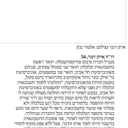
איתן זינגר (צילום: אלעזר נבו)
רו"ח איתן זינגר, 54
מנכ״ל חברת סיבוס סודקסוהשכלה: תואר ראשון
בחשבונאות וכלכלה; תואר שני במנהל עסקים, שניהם
מאוניברסיטת תל אביב; תואר שני במשפטים, אוניברסיטת
בר־אילן; בוגר ניהול אקזקיוטיב מהרווארד ביזנס סקול,
בוסטון.חוויות מהאוניברסיטה: "החלטתי ללמוד חשבונאות
וכלכלה רק מפני שלא התקבלתי למשפטים באוניברסיטת
תל אביב. במבט לאחור זו הייתה החלטה מעולה שנתנה לי
תשתית לראות כל מיזם ועסק בחיים תמיד גם דרך שורת
הרווח וההפסד. בלימודים נהניתי מכל רגע בכלכלה ולא
סבלתי אף שיעור בחשבונאות. נראה לי שעד היום אני מונע
בעיקר מקסמי הכלכלה קדימה בכל החברות שניהלתי,
ופחות מתחבר לניתוח לאחור, שזו אומנות החשבונאות.
בדיעבד הייתי לומד אותו הדבר, אבל ללא ספק מוסיף לימודי