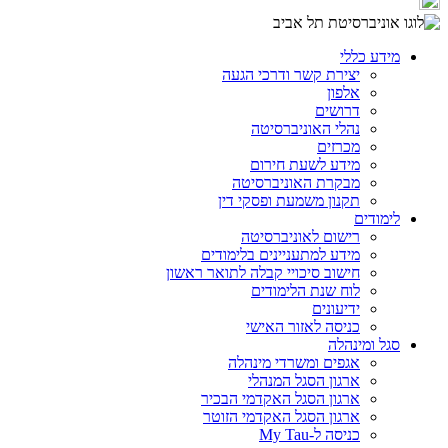
מידע כללי
יצירת קשר ודרכי הגעה
אלפון
דרושים
נהלי האוניברסיטה
מכרזים
מידע לשעת חירום
מבקרת האוניברסיטה
תקנון משמעת ופסקי דין
לימודים
רישום לאוניברסיטה
מידע למתעניינים בלימודים
חישוב סיכויי קבלה לתואר ראשון
לוח שנת הלימודים
ידיעונים
כניסה לאזור האישי
סגל ומינהלה
אגפים ומשרדי מינהלה
ארגון הסגל המנהלי
ארגון הסגל האקדמי הבכיר
ארגון הסגל האקדמי הזוטר
כניסה ל-My Tau