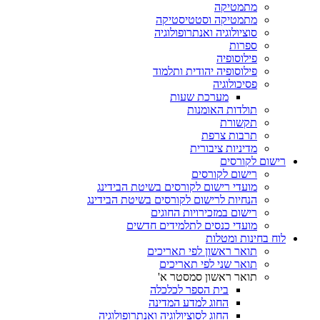
מתמטיקה
מתמטיקה וסטטיסטיקה
סוציולוגיה ואנתרופולוגיה
ספרות
פילוסופיה
פילוסופיה יהודית ותלמוד
פסיכולוגיה
מערכת שעות
תולדות האומנות
תקשורת
תרבות צרפת
מדיניות ציבורית
רישום לקורסים
רישום לקורסים
מועדי רישום לקורסים בשיטת הבידינג
הנחיות לרישום לקורסים בשיטת הבידינג
רישום במזכירויות החוגים
מועדי כנסים לתלמידים חדשים
לוח בחינות ומטלות
תואר ראשון לפי תאריכים
תואר שני לפי תאריכים
תואר ראשון סמסטר א'
בית הספר לכלכלה
החוג למדע המדינה
החוג לסוציולוגיה ואנתרופולוגיה