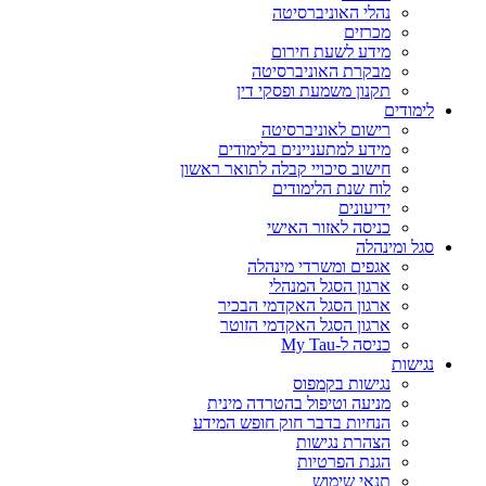
נהלי האוניברסיטה
מכרזים
מידע לשעת חירום
מבקרת האוניברסיטה
תקנון משמעת ופסקי דין
לימודים
רישום לאוניברסיטה
מידע למתעניינים בלימודים
חישוב סיכויי קבלה לתואר ראשון
לוח שנת הלימודים
ידיעונים
כניסה לאזור האישי
סגל ומינהלה
אגפים ומשרדי מינהלה
ארגון הסגל המנהלי
ארגון הסגל האקדמי הבכיר
ארגון הסגל האקדמי הזוטר
כניסה ל-My Tau
נגישות
נגישות בקמפוס
מניעה וטיפול בהטרדה מינית
הנחיות בדבר חוק חופש המידע
הצהרת נגישות
הגנת הפרטיות
תנאי שימוש