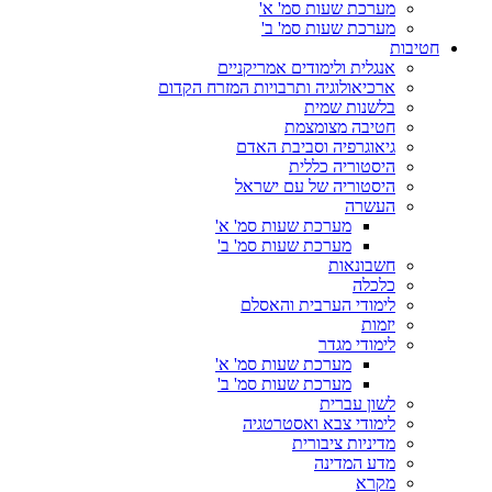
מערכת שעות סמ' א'
מערכת שעות סמ' ב'
חטיבות
אנגלית ולימודים אמריקניים
ארכיאולוגיה ותרבויות המזרח הקדום
בלשנות שמית
חטיבה מצומצמת
גיאוגרפיה וסביבת האדם
היסטוריה כללית
היסטוריה של עם ישראל
העשרה
מערכת שעות סמ' א'
מערכת שעות סמ' ב'
חשבונאות
כלכלה
לימודי הערבית והאסלם
יזמות
לימודי מגדר
מערכת שעות סמ' א'
מערכת שעות סמ' ב'
לשון עברית
לימודי צבא ואסטרטגיה
מדיניות ציבורית
מדע המדינה
מקרא