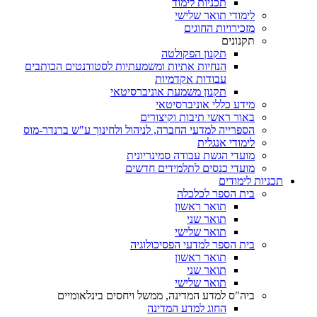
תכניות לימוד
לימודי תואר שלישי
מזכירויות החוגים
תקנונים
תקנון הפקולטה
הנחיות אתיות ומשמעתיות לסטודנטים הכותבים
עבודות אקדמיות
תקנון משמעת אוניברסיטאי
מידע כללי אוניברסיטאי
באור ראשי תיבות וקיצורים
הספרייה למדעי החברה, לניהול ולחינוך ע"ש ברנדר-מוס
לימודי אנגלית
מועדי הגשת עבודה סמינריונית
מועדי כנסים לתלמידים חדשים
תכניות לימודים
בית הספר לכלכלה
תואר ראשון
תואר שני
תואר שלישי
בית הספר למדעי הפסיכולוגיה
תואר ראשון
תואר שני
תואר שלישי
ביה"ס למדע המדינה, ממשל ויחסים בינלאומיים
החוג למדע המדינה