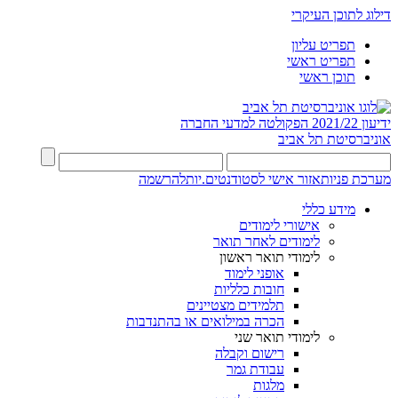
דילוג לתוכן העיקרי
תפריט עליון
תפריט ראשי
תוכן ראשי
ידיעון 2021/22
הפקולטה למדעי החברה
אוניברסיטת תל אביב
מערכת פניות
אזור אישי לסטודנטים.יות
להרשמה
מידע כללי
אישורי לימודים
לימודים לאחר תואר
לימודי תואר ראשון
אופני לימוד
חובות כלליות
תלמידים מצטיינים
הכרה במילואים או בהתנדבות
לימודי תואר שני
רישום וקבלה
עבודת גמר
מלגות