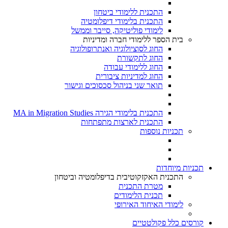
התכנית ללימודי ביטחון
התכנית בלימודי דיפלומטיה
לימודי פוליטיקה, סייבר וממשל
בית הספר ללימודי חברה ומדיניות
החוג לסוציולוגיה ואנתרופולוגיה
החוג לתקשורת
החוג ללימודי עבודה
החוג למדיניות ציבורית
תואר שני בניהול סכסוכים וגישור
התכנית בלימודי הגירה MA in Migration Studies​
התכנית לארצות מתפתחות
תכניות נוספות
תכניות מיוחדות
התכנית האקזקוטיבית בדיפלומטיה וביטחון
מטרת התכנית
תכנית הלימודים
לימודי האיחוד האירופי
קורסים כלל פקולטטיים