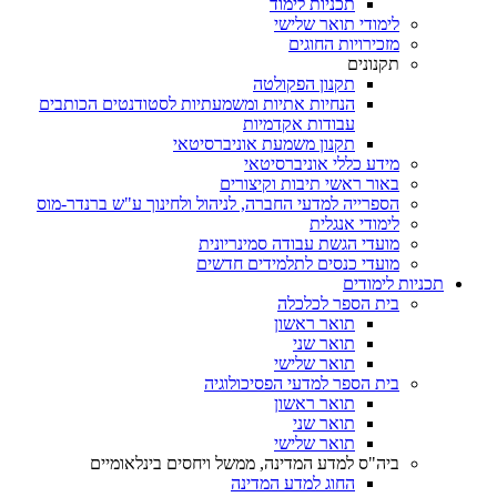
תכניות לימוד
לימודי תואר שלישי
מזכירויות החוגים
תקנונים
תקנון הפקולטה
הנחיות אתיות ומשמעתיות לסטודנטים הכותבים
עבודות אקדמיות
תקנון משמעת אוניברסיטאי
מידע כללי אוניברסיטאי
באור ראשי תיבות וקיצורים
הספרייה למדעי החברה, לניהול ולחינוך ע"ש ברנדר-מוס
לימודי אנגלית
מועדי הגשת עבודה סמינריונית
מועדי כנסים לתלמידים חדשים
תכניות לימודים
בית הספר לכלכלה
תואר ראשון
תואר שני
תואר שלישי
בית הספר למדעי הפסיכולוגיה
תואר ראשון
תואר שני
תואר שלישי
ביה"ס למדע המדינה, ממשל ויחסים בינלאומיים
החוג למדע המדינה