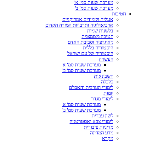
מערכת שעות סמ' א'
מערכת שעות סמ' ב'
חטיבות
אנגלית ולימודים אמריקניים
ארכיאולוגיה ותרבויות המזרח הקדום
בלשנות שמית
חטיבה מצומצמת
גיאוגרפיה וסביבת האדם
היסטוריה כללית
היסטוריה של עם ישראל
העשרה
מערכת שעות סמ' א'
מערכת שעות סמ' ב'
חשבונאות
כלכלה
לימודי הערבית והאסלם
יזמות
לימודי מגדר
מערכת שעות סמ' א'
מערכת שעות סמ' ב'
לשון עברית
לימודי צבא ואסטרטגיה
מדיניות ציבורית
מדע המדינה
מקרא