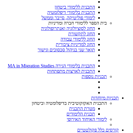
התכנית ללימודי ביטחון
התכנית בלימודי דיפלומטיה
לימודי פוליטיקה, סייבר וממשל
בית הספר ללימודי חברה ומדיניות
החוג לסוציולוגיה ואנתרופולוגיה
החוג לתקשורת
החוג ללימודי עבודה
החוג למדיניות ציבורית
תואר שני בניהול סכסוכים וגישור
התכנית בלימודי הגירה MA in Migration Studies​
התכנית לארצות מתפתחות
תכניות נוספות
תכניות מיוחדות
התכנית האקזקוטיבית בדיפלומטיה וביטחון
מטרת התכנית
תכנית הלימודים
לימודי האיחוד האירופי
קורסים כלל פקולטטיים