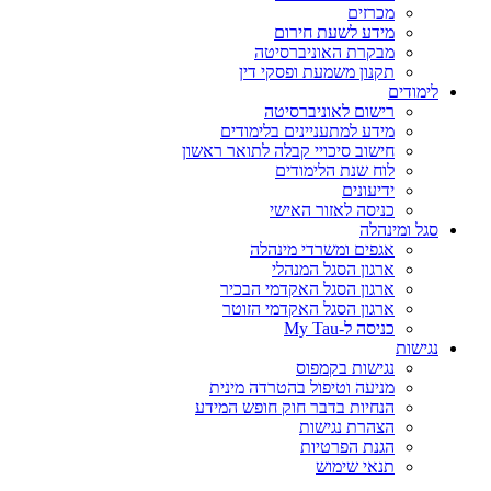
מכרזים
מידע לשעת חירום
מבקרת האוניברסיטה
תקנון משמעת ופסקי דין
לימודים
רישום לאוניברסיטה
מידע למתעניינים בלימודים
חישוב סיכויי קבלה לתואר ראשון
לוח שנת הלימודים
ידיעונים
כניסה לאזור האישי
סגל ומינהלה
אגפים ומשרדי מינהלה
ארגון הסגל המנהלי
ארגון הסגל האקדמי הבכיר
ארגון הסגל האקדמי הזוטר
כניסה ל-My Tau
נגישות
נגישות בקמפוס
מניעה וטיפול בהטרדה מינית
הנחיות בדבר חוק חופש המידע
הצהרת נגישות
הגנת הפרטיות
תנאי שימוש