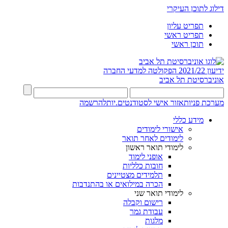
דילוג לתוכן העיקרי
תפריט עליון
תפריט ראשי
תוכן ראשי
ידיעון 2021/22
הפקולטה למדעי החברה
אוניברסיטת תל אביב
מערכת פניות
אזור אישי לסטודנטים.יות
להרשמה
מידע כללי
אישורי לימודים
לימודים לאחר תואר
לימודי תואר ראשון
אופני לימוד
חובות כלליות
תלמידים מצטיינים
הכרה במילואים או בהתנדבות
לימודי תואר שני
רישום וקבלה
עבודת גמר
מלגות