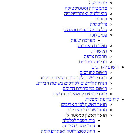
מתמטיקה
מתמטיקה וסטטיסטיקה
סוציולוגיה ואנתרופולוגיה
ספרות
פילוסופיה
פילוסופיה יהודית ותלמוד
פסיכולוגיה
מערכת שעות
תולדות האומנות
תקשורת
תרבות צרפת
מדיניות ציבורית
רישום לקורסים
רישום לקורסים
מועדי רישום לקורסים בשיטת הבידינג
הנחיות לרישום לקורסים בשיטת הבידינג
רישום במזכירויות החוגים
מועדי כנסים לתלמידים חדשים
לוח בחינות ומטלות
תואר ראשון לפי תאריכים
תואר שני לפי תאריכים
תואר ראשון סמסטר א'
בית הספר לכלכלה
החוג למדע המדינה
החוג לסוציולוגיה ואנתרופולוגיה