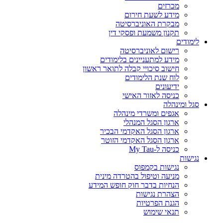
מכרזים
מידע לשעת חירום
מבקרת האוניברסיטה
תקנון משמעת ופסקי דין
לימודים
רישום לאוניברסיטה
מידע למתעניינים בלימודים
חישוב סיכויי קבלה לתואר ראשון
לוח שנת הלימודים
ידיעונים
כניסה לאזור האישי
סגל ומינהלה
אגפים ומשרדי מינהלה
ארגון הסגל המנהלי
ארגון הסגל האקדמי הבכיר
ארגון הסגל האקדמי הזוטר
כניסה ל-My Tau
נגישות
נגישות בקמפוס
מניעה וטיפול בהטרדה מינית
הנחיות בדבר חוק חופש המידע
הצהרת נגישות
הגנת הפרטיות
תנאי שימוש