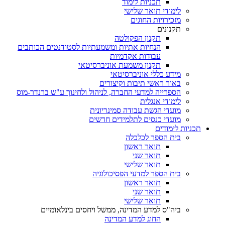
תכניות לימוד
לימודי תואר שלישי
מזכירויות החוגים
תקנונים
תקנון הפקולטה
הנחיות אתיות ומשמעתיות לסטודנטים הכותבים
עבודות אקדמיות
תקנון משמעת אוניברסיטאי
מידע כללי אוניברסיטאי
באור ראשי תיבות וקיצורים
הספרייה למדעי החברה, לניהול ולחינוך ע"ש ברנדר-מוס
לימודי אנגלית
מועדי הגשת עבודה סמינריונית
מועדי כנסים לתלמידים חדשים
תכניות לימודים
בית הספר לכלכלה
תואר ראשון
תואר שני
תואר שלישי
בית הספר למדעי הפסיכולוגיה
תואר ראשון
תואר שני
תואר שלישי
ביה"ס למדע המדינה, ממשל ויחסים בינלאומיים
החוג למדע המדינה