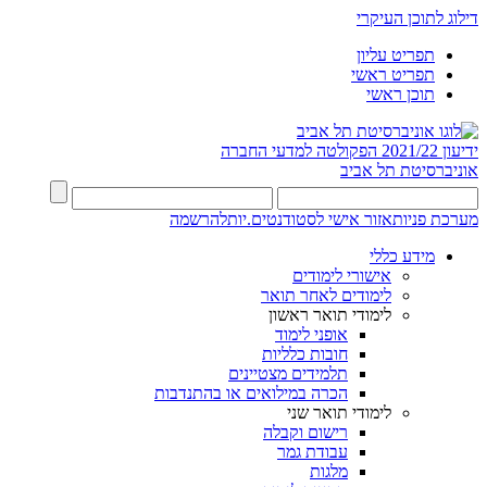
דילוג לתוכן העיקרי
תפריט עליון
תפריט ראשי
תוכן ראשי
ידיעון 2021/22
הפקולטה למדעי החברה
אוניברסיטת תל אביב
מערכת פניות
אזור אישי לסטודנטים.יות
להרשמה
מידע כללי
אישורי לימודים
לימודים לאחר תואר
לימודי תואר ראשון
אופני לימוד
חובות כלליות
תלמידים מצטיינים
הכרה במילואים או בהתנדבות
לימודי תואר שני
רישום וקבלה
עבודת גמר
מלגות