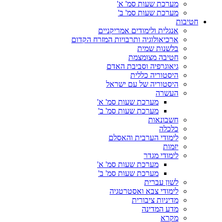
מערכת שעות סמ' א'
מערכת שעות סמ' ב'
חטיבות
אנגלית ולימודים אמריקניים
ארכיאולוגיה ותרבויות המזרח הקדום
בלשנות שמית
חטיבה מצומצמת
גיאוגרפיה וסביבת האדם
היסטוריה כללית
היסטוריה של עם ישראל
העשרה
מערכת שעות סמ' א'
מערכת שעות סמ' ב'
חשבונאות
כלכלה
לימודי הערבית והאסלם
יזמות
לימודי מגדר
מערכת שעות סמ' א'
מערכת שעות סמ' ב'
לשון עברית
לימודי צבא ואסטרטגיה
מדיניות ציבורית
מדע המדינה
מקרא