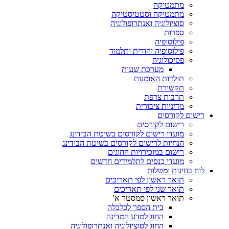
מתמטיקה
מתמטיקה וסטטיסטיקה
סוציולוגיה ואנתרופולוגיה
ספרות
פילוסופיה
פילוסופיה יהודית ותלמוד
פסיכולוגיה
מערכת שעות
תולדות האומנות
תקשורת
תרבות צרפת
מדיניות ציבורית
רישום לקורסים
רישום לקורסים
מועדי רישום לקורסים בשיטת הבידינג
הנחיות לרישום לקורסים בשיטת הבידינג
רישום במזכירויות החוגים
מועדי כנסים לתלמידים חדשים
לוח בחינות ומטלות
תואר ראשון לפי תאריכים
תואר שני לפי תאריכים
תואר ראשון סמסטר א'
בית הספר לכלכלה
החוג למדע המדינה
החוג לסוציולוגיה ואנתרופולוגיה