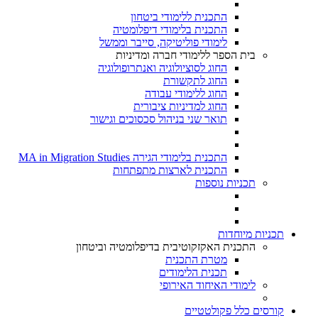
התכנית ללימודי ביטחון
התכנית בלימודי דיפלומטיה
לימודי פוליטיקה, סייבר וממשל
בית הספר ללימודי חברה ומדיניות
החוג לסוציולוגיה ואנתרופולוגיה
החוג לתקשורת
החוג ללימודי עבודה
החוג למדיניות ציבורית
תואר שני בניהול סכסוכים וגישור
התכנית בלימודי הגירה MA in Migration Studies​
התכנית לארצות מתפתחות
תכניות נוספות
תכניות מיוחדות
התכנית האקזקוטיבית בדיפלומטיה וביטחון
מטרת התכנית
תכנית הלימודים
לימודי האיחוד האירופי
קורסים כלל פקולטטיים