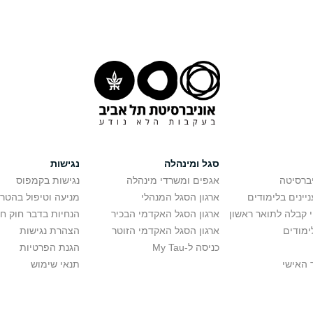
סגל ומינהלה
נגישות
יברסיטה
אגפים ומשרדי מינהלה
נגישות בקמפוס
יינים בלימודים
ארגון הסגל המנהלי
מניעה וטיפול בהטר
י קבלה לתואר ראשון
ארגון הסגל האקדמי הבכיר
הנחיות בדבר חוק ח
ימודים
ארגון הסגל האקדמי הזוטר
הצהרת נגישות
כניסה ל-My Tau
הגנת הפרטיות
 האישי
תנאי שימוש