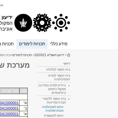
תוכן
תפריט
אונ
עליון
ראשי
ידיעון 2020/21
הפקול
אוניבר
מידע כללי
תכניות לימודים
תכניות מ
הינך נמצא כאן
>
ידיעון תשפ"א 2020/21
>
תכניות לימודים
>
בית הספר
מערכת ש
ראשי
בית הספר לכלכלה
בית הספר למדעי
הפסיכולוגיה
ביה"ס למדע המדינה,
ממשל ויחסים
בינלאומיים
בית הספר ללימודי
חברה ומדיניות
החוג לסוציולוגיה
ואנתרופולוגיה
החוג לתקשורת