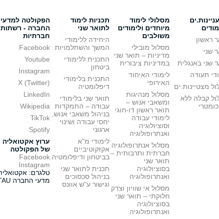
יינות.ים
מסלולי לימוד
תכניות לימוד
הפקולטה למדעי
מודים
מיוחדים ולימודים
לתואר שני
החברה - רשתות
משולבים
חברתיות
 ראשון
היחידה ללימודי
מסלול מובילי
המשך והשתלמויות
Facebook
 שני
מדיניות – תואר שני
התכנית ללימודי
Youtube
 שני באנגלית
במדיניות ציבורית
ביטחון
Instagram
די תעודה
לימודי האיחוד
התכנית בלימודי
האירופי
X (Twitter)
ל מצטיינות.ים
דיפלומטיה
מסלול מנהיגות
LinkedIn
ול קבלה ללא
תואר שני בלימודי
ומשאבי אנוש –
כומטרי
עבודה – התמקדות
Wikipedia
תואר ראשון דו-חוגי
בניהול משאבי אנוש,
לימודי עבודה
TikTok
יחסי עבודה ושינוי
וסוציולוגיה
ארגוני
Spotify
ואנתרופולוגיה
לימודי מ"א
ערוץ אקטואליה
מסלול אנתרופולוגיה
אקזקוטיביים
של הפקולטה
חברתית ותרבותית –
בביטחון ודיפלומטיה
Facebook
תואר שני
Instagram
בסוציולוגיה
תכנית לתואר שני
טלגרם: אקטואליה
ואנתרופולוגיה
בניהול סכסוכים
מדעי החברה TAU
וגישור ע"ש אוונס
מסלול אי שוויון וצדק
חלוקתי – תואר שני
בסוציולוגיה
ואנתרופולוגיה