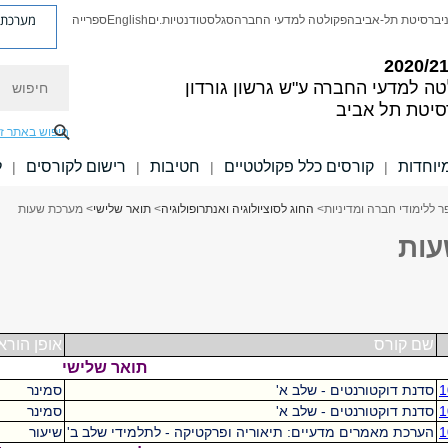
מערכת פ
יברסיטת תל-אביב
הפקולטה למדעי החברה
סגל
סטודנטיות.ים
English
ספרייה
חיפוש
טה למדעי החברה
ע"ש גרשון גורדון
סיטת תל אביב
חיפוש באתר ז
יוחדות
קורסים כלל פקולטטיים
חטיבות
רישום לקורסים
ל
|
|
|
|
 ללימודי חברה ומדיניות
>
החוג לסוציולוגיה ואנתרופולוגיה
>
תואר שלישי
> מערכת שעות
עות