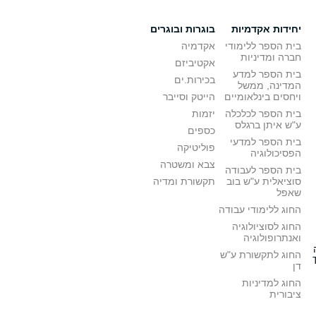
יחידות אקדמיות
בוגרות ובוגרים
בית הספר ללימודי
אקדמיה
חברה ומדיניות
אקטיביזם
בית הספר למדע
בכירות.ים
המדינה, ממשל
ויחסים בינלאומיים
הייטק וסייבר
בית הספר לכלכלה
יזמות
ע"ש איתן ברגלס
כספים
בית הספר למדעי
פוליטיקה
הפסיכולוגיה
צבא ומשטרה
בית הספר לעבודה
סוציאלית ע"ש בוב
תקשורת ומדיה
שאפל
החוג ללימודי עבודה
החוג לסוציולוגיה
ואנתרופולוגיה
החוג לתקשורת ע"ש
דן
החוג למדיניות
ציבורית