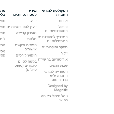
הפקולטה למדעי
מידע
מתענ
החברה
לסטודנטיות.ים
בלי
אודות
ידיעון
תואר
פורטל
ייעוץ לסטודנטיות.ים
תואר
הסטודנטיות.ים
מועדון קריירה
תואר
המדריך לסטודנט.ית
מלגות
לימו
המתחילות.ים
טפסים ובקשת
מסלו
מחקר וחוקרות.ים
אישורים
מסל
יזכור
חיפוש קורסים
פסי
אודיטוריום בר שירה
בקשה לסיום
שבוע הנשים
לימודים (טופס
טיולים)
הספרייה למדעי
החברה ע"ש
ברנדר-מוס
Designed by
Magnific
נוהל טיפול באירוע
רפואי