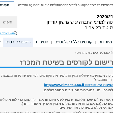
מערכת פ
יברסיטת תל-אביב
הפקולטה למדעי החברה
סגל
סטודנטיות.ים
English
ספרייה
חיפוש
טה למדעי החברה
ע"ש גרשון גורדון
סיטת תל אביב
חיפוש באתר ז
מיוחדות
קורסים כלל פקולטטיים
חטיבות
רישום לקורסים
ל
|
|
לרישום לקורסים בשיטת המכרז
רישום לקורסים בשיטת המכרז
רכת ממוחשבת שאליה מזין התלמיד את הקורסים לפי העדפותיו וזו משבצת
ה הפומבית".
ט: http://www.ims.tau.ac.il
עזרה, יפנו למזכירות החוג/בית הספר שלהם.
את תשלום שכר הלימוד שבוע לפני היום הראשון לרישום כדי לוודא קליט
רכת (גם אם בהוראת התשלום מצוין תאריך מאוחר יותר).
שראי נקלט במערכת תוך שעתיים.
ום, תתאפשר אך ורק לתלמיד, אשר שילם את המקדמה על חשבון שכר הלימוד