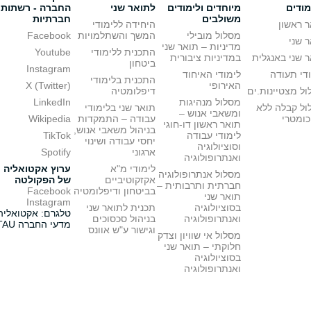
מודים
מיוחדים ולימודים
לתואר שני
החברה - רשתות
משולבים
חברתיות
 ראשון
היחידה ללימודי
מסלול מובילי
המשך והשתלמויות
Facebook
 שני
מדיניות – תואר שני
התכנית ללימודי
Youtube
 שני באנגלית
במדיניות ציבורית
ביטחון
Instagram
די תעודה
לימודי האיחוד
התכנית בלימודי
האירופי
X (Twitter)
ל מצטיינות.ים
דיפלומטיה
מסלול מנהיגות
LinkedIn
ול קבלה ללא
תואר שני בלימודי
ומשאבי אנוש –
כומטרי
עבודה – התמקדות
Wikipedia
תואר ראשון דו-חוגי
בניהול משאבי אנוש,
לימודי עבודה
TikTok
יחסי עבודה ושינוי
וסוציולוגיה
ארגוני
Spotify
ואנתרופולוגיה
לימודי מ"א
ערוץ אקטואליה
מסלול אנתרופולוגיה
אקזקוטיביים
של הפקולטה
חברתית ותרבותית –
בביטחון ודיפלומטיה
Facebook
תואר שני
Instagram
בסוציולוגיה
תכנית לתואר שני
טלגרם: אקטואליה
ואנתרופולוגיה
בניהול סכסוכים
מדעי החברה TAU
וגישור ע"ש אוונס
מסלול אי שוויון וצדק
חלוקתי – תואר שני
בסוציולוגיה
ואנתרופולוגיה