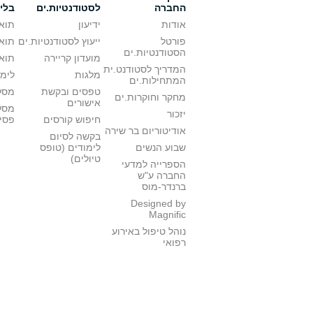
החברה
לסטודנטיות.ים
בלי
אודות
ידיעון
תואר
פורטל
ייעוץ לסטודנטיות.ים
תואר
הסטודנטיות.ים
מועדון קריירה
תואר
המדריך לסטודנט.ית
מלגות
לימו
המתחילות.ים
טפסים ובקשת
מסלו
מחקר וחוקרות.ים
אישורים
מסל
יזכור
חיפוש קורסים
פסי
אודיטוריום בר שירה
בקשה לסיום
שבוע הנשים
לימודים (טופס
טיולים)
הספרייה למדעי
החברה ע"ש
ברנדר-מוס
Designed by
Magnific
נוהל טיפול באירוע
רפואי