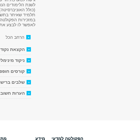
לשנת הלימודים הנוכ
(כולל האוניברסיטה
תלמיד שאיחר בתשלו
במזכירות הפקולטה, חדר 311 או לשלוח את שובר
לאפשר לו לבצע את 
הרחב הכל
הקצאת נקודו
ניקוד מינימלי
קורסים חופפ
שלבים ברישו
הערות חשובו
הפקולטה למדעי
מידע
מתענ