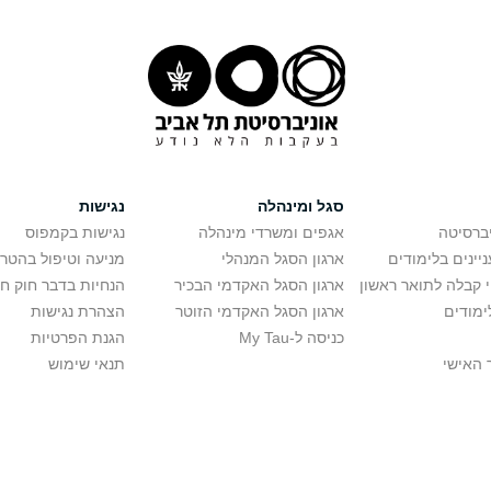
סגל ומינהלה
נגישות
יברסיטה
אגפים ומשרדי מינהלה
נגישות בקמפוס
יינים בלימודים
ארגון הסגל המנהלי
מניעה וטיפול בהטר
י קבלה לתואר ראשון
ארגון הסגל האקדמי הבכיר
הנחיות בדבר חוק ח
ימודים
ארגון הסגל האקדמי הזוטר
הצהרת נגישות
כניסה ל-My Tau
הגנת הפרטיות
 האישי
תנאי שימוש