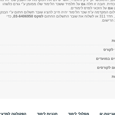
חית. חובה זו חלה
גם
על תלמיד ששכר הלימוד שלו ממומן ע"י גורם כלשהו
)
וגם
על הזכאי לפרס לימודים.
ם המקדמה ע"ח שכר הלימוד יהיה חייב להציג שובר תשלום חתום ע"י הבנק
 התשלום החתום
לפקס 03-6406950,
כדי
הרישום.
ת
 לקורס
ים במועדים
ם לקורסים
ת
יינות.ים
מסלולי לימוד
תכניות לימוד
הפקולטה למדעי