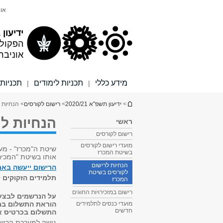
תוכן
תפריט
אונ
עליון
ראשי
ידיעון 2020/21
הפקול
אוניבר
מידע כללי
תכניות לימודים
תכניות 
|
|
הינך נמצא כאן
>
ידיעון תשפ"א 2020/21
>
רישום לקורסים
> הנחיות 
הנחיות ל
ראשי
רישום לקורסים
מועדי רישום לקורסים
שיטת ה"מכרז" - מע
בשיטת המכרז
אותו בשיטת "המכיר
הנחיות לרישום
הרישום ייעשה באמצעות האינטרנ
לקורסים בשיטת
תלמידים הזקוקים ל
המכרז
רישום במזכירויות החוגים
על הנרשמים לבצע 
הוראת התשלום במע
מועדי כנסים לתלמידים
חדשים
התשלום בכרטיס א
גישה למערכת הריש