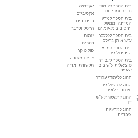
בית הספר ללימודי
אקדמיה
חברה ומדיניות
אקטיביזם
בית הספר למדע
בכירות.ים
המדינה, ממשל
ויחסים בינלאומיים
הייטק וסייבר
בית הספר לכלכלה
יזמות
ע"ש איתן ברגלס
כספים
בית הספר למדעי
פוליטיקה
הפסיכולוגיה
צבא ומשטרה
בית הספר לעבודה
סוציאלית ע"ש בוב
תקשורת ומדיה
שאפל
החוג ללימודי עבודה
החוג לסוציולוגיה
ואנתרופולוגיה
החוג לתקשורת ע"ש
דן
החוג למדיניות
ציבורית