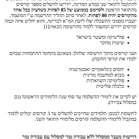
להתקבל לתואר שני במדע המדינה, יידרשו להשלים מספר קורסים
מהתואר הראשון
ולסיימם בממוצע של 85 לפחות כשהציון בכל אחד
מהקורסים יהיה 80 לפחות
. לאחר סיום תהליך ההרשמה ע"י המועמד,
יועברו מסמכי ההשכלה שלו ליועץ המ"א לבדיקה, והוא יחליט איזה וכמה
קורסים יידרש המועמד ללמוד מהרשימה הבאה:[1]
פוליטיקה ומשטר בישראל
שיטות מחקר
ושני קורסים מתוך הרשימה שלהלן: (שאינם בתחומי ההתמחות שבהם
ילמדו את קורסי החובה).
יחסים בינלאומיים ואסטרטגיה
מבוא למחשבה מדינית
פוליטיקה השוואתית
כלכלה פוליטית
יש לסיים את לימודי ההשלמה עד סוף שנת הלימודים הראשונה (גם
במסלול צבירה).
לתשומת לבכם: תלמידים שחייבים להשלים עד 3 קורסים יכולים ללמוד
במקביל ללימודי ההשלמה קורסים מלימודי התואר השני.
דרישות מעבר ממסלול ללא עבודת גמר למסלול עם עבודת גמר