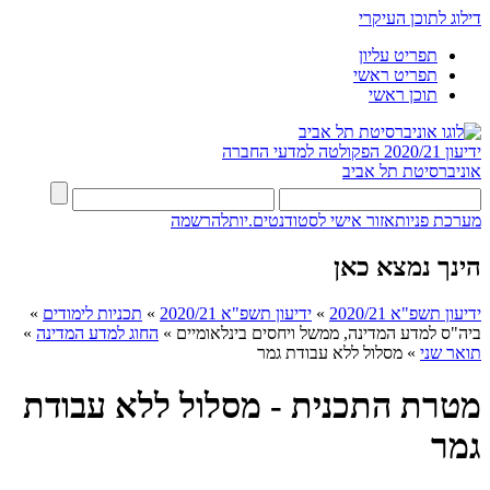
דילוג לתוכן העיקרי
תפריט עליון
תפריט ראשי
תוכן ראשי
ידיעון 2020/21
הפקולטה למדעי החברה
אוניברסיטת תל אביב
מערכת פניות
אזור אישי לסטודנטים.יות
להרשמה
הינך נמצא כאן
ידיעון תשפ"א 2020/21
»
ידיעון תשפ"א 2020/21
»
תכניות לימודים
»
ביה"ס למדע המדינה, ממשל ויחסים בינלאומיים
»
החוג למדע המדינה
»
תואר שני
»
מסלול ללא עבודת גמר
מטרת התכנית - מסלול ללא עבודת
גמר