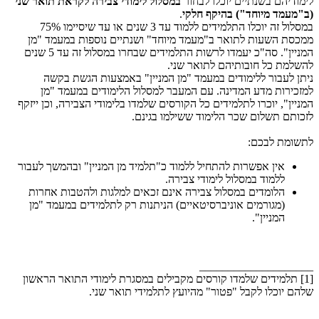
לימודיהם בשנתיים יוכלו לבחור
במסלול לימודי צבירה לקראת תואר שני
(ב"מעמד מיוחד") בהיקף חלקי
.
במסלול זה יוכלו התלמידים ללמוד עד 3 שנים או עד שיסיימו 75%
ממכסת השעות לתואר ב"מעמד מיוחד" ושנתיים נוספות במעמד "מן
המניין". סה"כ יעמדו לרשות התלמידים שבחרו במסלול זה עד 5 שנים
להשלמת כל חובותיהם לתואר שני.
ניתן לעבור ללימודים במעמד "מן המניין" באמצעות הגשת בקשה
למזכירות מדע המדינה. עם המעבר למסלול הלימודים במעמד "מן
המניין", יוכרו לתלמידים כל הקורסים שלמדו בלימודי הצבירה, וכן ייזקף
לזכותם תשלום שכר הלימוד ששילמו בגינם.
לתשומת לבכם:
אין אפשרות להתחיל ללמוד כ"תלמיד מן המניין" ובהמשך לעבור
ללמוד במסלול לימודי צבירה.
הלומדים במסלול צבירה אינם זכאים למלגות ולהטבות אחרות
(מגורמים אוניברסיטאיים) הניתנות רק לתלמידים במעמד "מן
המניין".
____________________
[1] תלמידים שלמדו קורסים מקבילים במסגרת לימודי התואר הראשון
שלהם יוכלו לקבל "פטור" מהיועץ לתלמידי תואר שני.