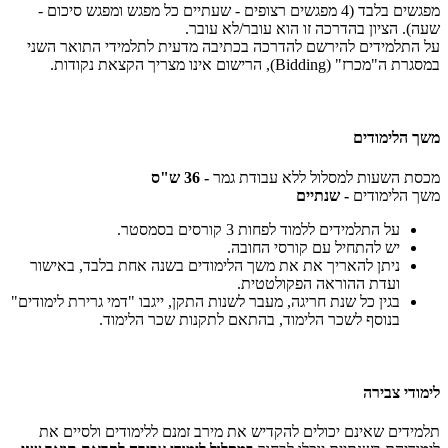
מפגשים בלבד (4 מפגשים רצופים - שעתיים כל מפגש ומפגש סיכום -
שעה). הציון בהדרכה זו הוא עובר/לא עובר.
על התלמידים להירשם להדרכה בכתיבה מדעית לתלמידי התואר השני
במסגרת ה"מכרז" (Bidding), הרישום אינו מצריך הקצאת נקודות.
משך הלימודים
מכסת השעות למסלול ללא עבודת גמר
- 36 ש"ס
משך הלימודים
- שנתיים
על התלמידים ללמוד לפחות 3 קורסים בסמסטר.
יש להתחיל עם קורסי החובה.
ניתן להאריך את את משך הלימודים בשנה אחת בלבד, באישור
ועדת ההוראה הפקולטטית.
בגין כל שנת חריגה, מעבר לשנות התקן, ייגבו "דמי גרירת לימודים"
בנוסף לשכר הלימוד, בהתאם לתקנות שכר הלימוד.
לימודי צבירה
תלמידים שאינם יכולים להקדיש את מירב זמנם ללימודים ולסיים את