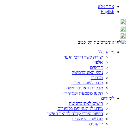
אתר מלא
English
מידע כללי
יצירת קשר ודרכי הגעה
אלפון
דרושים
נהלי האוניברסיטה
מכרזים
מידע לשעת חירום
מבקרת האוניברסיטה
תקנון משמעת ופסקי דין
לימודים
רישום לאוניברסיטה
מידע למתעניינים בלימודים
חישוב סיכויי קבלה לתואר ראשון
לוח שנת הלימודים
ידיעונים