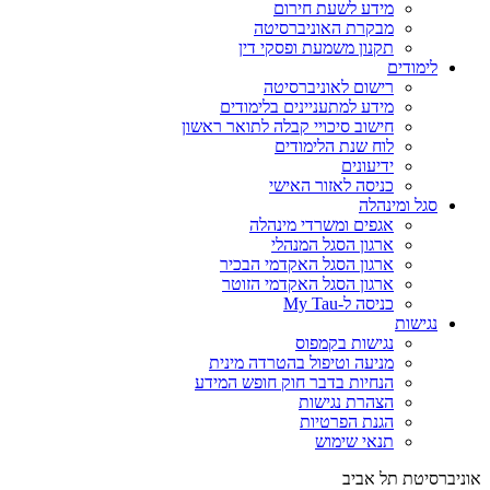
מידע לשעת חירום
מבקרת האוניברסיטה
תקנון משמעת ופסקי דין
לימודים
רישום לאוניברסיטה
מידע למתעניינים בלימודים
חישוב סיכויי קבלה לתואר ראשון
לוח שנת הלימודים
ידיעונים
כניסה לאזור האישי
סגל ומינהלה
אגפים ומשרדי מינהלה
ארגון הסגל המנהלי
ארגון הסגל האקדמי הבכיר
ארגון הסגל האקדמי הזוטר
כניסה ל-My Tau
נגישות
נגישות בקמפוס
מניעה וטיפול בהטרדה מינית
הנחיות בדבר חוק חופש המידע
הצהרת נגישות
הגנת הפרטיות
תנאי שימוש
אוניברסיטת תל אביב