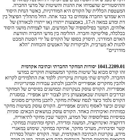
וההיסטוריים שהצמיחו את ההגות והשיטות של מדעי החברה.
המעטפת הכללית של הקורס היא המודרניות, כאשר הנחת היסוד
היא שמדעי החברה צומחים בד בבד אתה. החל מתהליך הפיצול בין
דת ומדע במאה ה-17, באמצעות ייתורו (או ייתורו לכאורה) של
אלוהים, המשך בפילוסופיה של המדעים, ועד לצמיחת מושגי היסוד
בכלכלה, פוליטיקה וחברה. ההלימה בין מדעי החברה ותודעת
האדם המודרני, תיסדק בסופו של הקורס על ידי הסטת המבט
להגות לא מערבית, ולביקורות של האנשים והכוחות "הלא
מודרניים
"
1041.2209.01
יסודות המחקר החברתי וכתיבה אקדמית
זהו קורס מבוא על שיטות מחקר המשמשות חוקרים במדעי
החברה. לקורס שתי מטרות עיקריות: ללמד את התלמידים לקרוא
ולהבין מחקרים אמפיריים ולתכנן ולכתוב עבודות סמינריוניות
אמפיריות. הקורס עוסק בעקרונות ובמושגים בסיסיים של המחקר
ובדרכים השונות שבאמצעותן ניתן לצבור ידע אמפירי. במסגרת
הקורס נלמד כיצד לנסח שאלות מחקר, לתכנן מחקרים מסוגים
שונים וכיצד לאסוף נתונים אמפיריים. הקורס עוסק בשיטות מחקר
כמותיות ואיכותיות כאחד. הקורס עוסק בנושאים הבאים: סוגיות
בסיסיות בפילוסופיה של המדע, הקשר שבין מחקר לתיאוריה,
דדוקציה ואינדוקציה, המשגה ומדידה, תוקף ומהימנות במחקר,
קשר וסיבתיות, מערכי מחקר, אתיקה במחקר, שימוש במאגרי
מידע, עקרונות הכתיבה האקדמית, ועוד. הקורס יתנהל כסדרת
הרצאות וקבוצות תרגיל. הנוכחות בהם היא חובה. כמו כן חובה