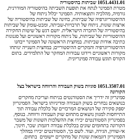
1051.4431.01 שביתות בהיסטוריה
מטרת הסמינר לנתח את תופעת השביתה בהיסטוריה המודרנית,
גורמיה, מהלכיה ותוצאותיה. הסמינר יכלול ניתוח של
ההיסטוריוגרפיה של שביתות, בחינה של שביתות בהיסטוריה של
ארצות שונות, ניתוח של תרבויות-שביתה, ומבט-עומק של שביתות
בהיסטוריה של החברה הישראלית. יושם דגש על שיטות החקירה
ההיסטוריות של שביתות, על ניתוח מקורות ראשוניים ועל סגנונות
כתיבה אודות שביתות. במחצית הראשונה של הסמינר ייבחנו
ההיסטוריוגרפיה והמקרים ההיסטוריים; במחצית השנייה ינותחו
מקורות ראשוניים ויידונו עבודות המחקר של התלמידים. בתום
הקורס תוגש עבודה סמינריונית.
1051.3507.01
סוגיות בשוק העבודה והרווחה בישראל בצל
הקורונה
סמינריון זה ידריך את הסטודנטים בניתוח ועריכת מחקרים
בנושאים נבחרים בשוק העבודה ומדיניותו בישראל. הסמינריון
יספק סקירה של הנושאים המרכזיים של כלכלת עבודה תוך
התייחסות למגוון נושאים מתחום שוק העבודה ורווחה. בנוסף,
בסמינריון הסטודנטים יכירו את ההשלכות השונות של משבר
הקורונה בתחומים שונים בכלכלת עבודה דוגמת: שכר, חינוך,
אי-שוויון, הגירה, ועוד. לשם כך, הסטודנטים יכירו במהלך
הסמינריון דוגמאות שונות של מחקרים יישומים בתחום.