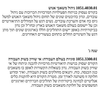
1051.4030.01
ניהול משאבי אנוש
בקורס נעסוק בניתוח הפעילויות המרכזיות הכרוכות עם ניהול
עובדים, ונדון בהיבטים שונים של תחום ניהול משאבי האנוש למשל
גיוס כח אדם והערכת עובדים. נשים דגש על המודלים התיאורטיים
וכן על יישומם בעולם משאבי האנוש בארץ ובחו"ל וכן נדון
בביקורתיות באופן יישום התהליכים הללו בארגונים שונים תוך מתן
דגש על השינויים החלים בתחום בעשורים האחרונים
.
שנה ג
'
1051.3300.01
סוגיות בעולם העבודה: אי שוויון בשוק העבודה
הקורס יעסוק בגישות תיאורטיות מרכזיות להבנה וניתוח של אי
שוויון בשוק העבודה. נדון בשאלות הקשורות לאופן בו משאבים
כגון הכנסה, כוח, ותנאים מחולקים בשוק העבודה, ואיך ומדוע
חלוקה זו משתנה לאורך זמן. מטרת הקורס היא להקנות כלים
אנליטיים לבחינה ביקורתית של תהליכים חברתיים וארגוניים
המשפיעים על חלוקת משאבים בשוק העבודה
.