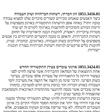
1051.3416.01 הון חברתי, רשתות חברתיות ושוק העבודה
כיצד האנשים שאנחנו מכירים קשורים סיכויים שלנו למצוא עבודה
טובה יותר? באיזה אופן הרשתות התקשורת בארגון משפיעות על
זרימת המידע והסיכויים לחדשנות בארגון? לקורס זה יש שתי
מטרות עיקריות: ראשית, להקנות הבנה תיאורטית של תחום
רשתות החברתיות, והאופן בו מבנה הקשרים החברתיים בין אנשים
משפיעים על תהליכים בשוק העבודה, בארגונים, ובחברה. שנית,
להקנות כלים פרקטיים לניתוח רשתות חברתיות בעזרת תוכנות
ייעודיות.
1051.3424.01 ארגוני עובדים בעידן התקשורתי החדש
אחת התוצאות של המחאה החברתית אשר פרצה לחיינו לפני
כעשור הייתה גל התאגדויות של עשרות אלפי עובדים, בעיקר
בשוק הפרטי. הדבר שינה מן הקצה אל הקצה את מערכת יחסי
העבודה באותן חברות תוך כניסת גורם חדש למערכה, בדמות
ארגון עובדים אשר מנסה להתנער מהתדמית הארכאית והמסואבת
שהוצמדה לו במשך שנים רבות.
כניסת הרשתות החברתיות לחיינו ועולם תקשורתי שהולך ומשנה
את פניו חידדו עוד יותר את המתח הסמוי והגלוי הקיים בין ארגון
העובדים להנהלה. לא עוד שריפת צמיגים וזעקות מגאפונים, אלא
עולם חדש של מהלכי אסטרטגיה וטקטיקה ומפגשים בין פוליטיקה,