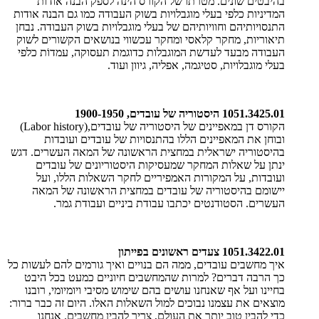
בהיבטים שונים. מטרתו של הקורס הינה לספק הבנה אודות
המדיניות כלפי בעלי מוגבלויות בשוק העבודה כמו גם הבנה אודות
התנסויותיהם וחוויותיהם של בעלי מוגבלויות בשוק העבודה. נבחן
תיאוריות, מחקר קלאסי ומחקר עכשווי בנושאים הקשורים לשוק
העבודה מבעד לעדשת המוגבלות כדוגמת תעסוקה, עמדוֹת כלפי
בעלי מוגבלויות, סטיגמה, אפליה, גיוון ועוד.
1051.3425.01 היסטוריה של עובדים, 1900-1950
הקורס דן במאפיינים של היסטוריה של עובדים
(Labor history),
ובוחן את המאפיינים הללו בהתנסויות של עובדים ועובדות
בהיסטוריה ישראלית במחצית הראשונה של המאה העשרים. דגש
ינתן על שאלות המחקר שמעסיקות היסטוריונים של עובדים
ועובדות, על המקורות האמפיריים לחקר השאלות הללו, ועל
יישומם בהיסטוריה של עובדים במחצית הראשונה של המאה
העשרים. הסטודנטים יכתבו עבודת ביניים ועבודת גמר
.
1051.3422.01 צעדים ראשונים בפייתון
איך מחשבים עובדים, ממה הם בנויים ואיך גורמים להם לעשות כל
כך הרבה דברים? למרות שהמחשבים חיוניים כמעט בכל היבט
בחיינו ועל אף שאנחנו עושים בהם שימוש מסיבי ויומיומי, רובנו
מוצאים את עצמנו נבוכים למול השאלות האלו. היום זה כבר ברור:
כדי להבין טוב יותר את העולם, צריך להבין מחשבים. אנחנו