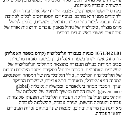
תקשורת ועבודה מאורגנת.
בקורס ייחשפו הסטודנטים למבנה הייחודי של אותו עידן חדש
ולחומרים ממנו הוא מורכב. בנוסף יזכו הסטודנטים לכלים לכתיבה
יעילה ונכונה למגוון סוגי המדיה, תרגולים מעשיים, כללים לניהול
מו״מ מוצלח, סימולציה של ניהול מאבק עובדים והרצאות אורח של
עיתונאים ויושבי ראש ועדים בכירים.
1051.3421.01 סוגיות בעבודה וגלובליזציה (קורס בשפה האנגלית)
קורס זה, אשר יינתן בשפה האנגלית, דן במספר סוגיות מרכזיות
סביב תמורות בעולם העבודה כתוצאה מתהליכי הגלובליזציה של
העשורים האחרונים. הקורס מתחיל בסקירת מספר היבטים ונגזרות
של הגלובליזציה הכלכלית, כולל הגלובליזציה של המסחר והפיננסים,
המפנה הניאו-ליברלי, תאגידים רב-לאומיים, שרשרות הספקה
וערך, הסכמי מסחר בינלאומיים, וממשליות גלובלית (
global
governance
). משם הקורס ממשיך לבחינה של השלכות של
התהליכים הנ״ל על חלוקת העבודה הגלובלית, הופעתן של צורות
עבודה והעסקה חדשות, הגירת עבודה, ההשלכות לעבודה
מאורגנת בין מדינות ובתוכן, ומגמות שינוי בתחום זכויות העובדים
ותנאי העבודה.