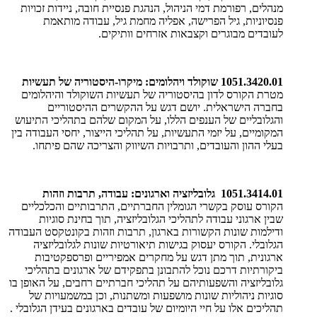
מנהלים, רפורמת דמי הניהול, הנהגת פנסיית חובה, ניידות זכויות
פנסיוניות, גיל הפרישה, אפליה מחמת גיל, עבודה מותאמת
לעובדים מבוגרים וקצבאות אזרחים וותיקים.
1051.3420.01 שוקולד ויהלומים: מיקרו-היסטוריה של תעשיות
מטרת הקורס לדון בהיסטוריה של תעשיות השוקולד והיהלומים
בחברה הישראלית. יושם דגש על ההקשרים ההיסטוריים
והגלובליים של הענפים הללו, על המקום שלהם בתהליכי התיעוש
המקומיים, על יזמי התעשיות, על תהליכי הייצור, יחסי העבודה בין
בעלי ההון והעובדים, ותרבויות השיווק והצריכה שהם פיתחו.
1051.3414.01 גלובליזציה וארגונים: עבודה, תרבות וזהות
הקורס עוסק בקשרי הגומלין החברתיים, התרבותיים והכלכליים
שבין ארגוני עבודה לתהליכי הגלובליזציה, תוך בחינת סוגיות
ודילמות שונות הקשורות בארגון, תרבות וזהות בקונטקסט העבודה
הגלובלי. הקורס יעסוק בגישות תיאורטיות שונות לגלובליזציה
ארגונית, תוך מתן דגש על מחקרים אמפיריים ופרספקטיבות
ביקורתיות דרכם נוכל להתבונן בתפקידם של ארגונים בתהליכי
גלובליזציה והשפעותיהם על תהליכי חברתיים רחבים, על האופן בו
סוגיות ניהוליות שונות מושפעות ומשתנות, וכן במשמעויות של
תהליכים אלו על חיי היומיום של עובדים בארגונים בעידן הגלובלי .