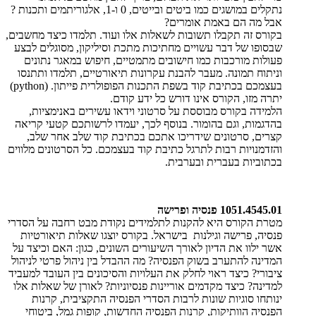
נתקלים במושגים כמו ביטים ובייטים, 0 ו-1, אלגוריתמים ותכנות ?
אבל מה הם באמת אומרים
?
בקורס זה תקבלו תשובות לשאלות אלו ועוד. תלמדו כיצד מחשבים,
שבסופו של דבר עשויים מחתיכות מתכת וסיליקון, מסוגלים לבצע
פעולות מורכבות כמו חישובים מתמטיים, חיפוש במאגר נתונים
וניתוח תמונה. מעבר להבנת עקרונות תיאורטיים, תלמדו ותתנסו
בעצמכם בכתיבת קוד בשפת התכנות הפופולרית פייתון. (python)
יתרה מזו, הקורס אינו דורש כל ידע קודם.
הלמידה בקורס מבוססת על סרטוני וידאו עשירים באנימציות,
בהדגמות, וגם בהומור. בנוסף לכך, יעמדו לרשותכם קטעי קריאה
קצרים, סרטונים שידריכו אתכם בכתיבת קוד שלב אחר שלב,
והזדמנויות רבות לתרגל כתיבת קוד בעצמכם. כל הסרטונים מלווים
בכתוביות בעברית ובערבית
.
1051.4545.01 פנסיה ופרישה
מטרת הקורס היא להקנות לתלמידים נקודת מבט רחבה על הסדרי
פנסיה, פרישה וגילנות בישראל. בקורס יוצגו שאלות תיאורטיות
אשר ילוו את הדיון לאורך השיעורים השונים, כגון: האם וכיצד על
המדינה להתערב בשוק הפנסיה? מה ההבדל בין ניהול פרטי לניהול
ציבורי? כיצד ראוי לחלק את העלויות והסיכונים בין העובד למעביד
למדינה? כיצד מקדמים אוריינות פנסיוניות? לאורן של שאלות אלו
ינותחו סוגיות שונות לרבות הסדרי הפנסיה התקציבית, קרנות
הפנסיה הוותיקות, קרנות הפנסיה החדשות, קופות גמל, ביטוחי