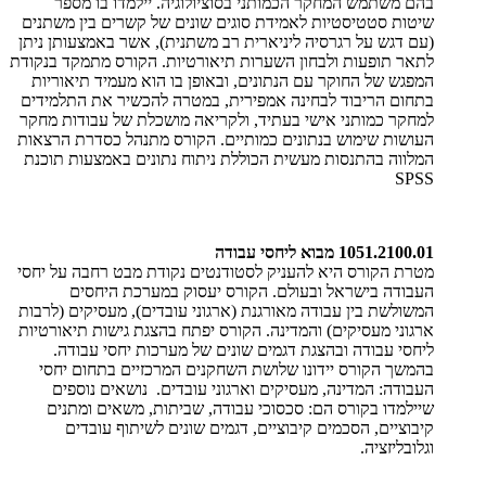
בהם משתמש המחקר הכמותני בסוציולוגיה. יילמדו בו מספר
שיטות סטטיסטיות לאמידת סוגים שונים של קשרים בין משתנים
(עם דגש על רגרסיה ליניארית רב משתנית), אשר באמצעותן ניתן
לתאר תופעות ולבחון השערות תיאורטיות. הקורס מתמקד בנקודת
המפגש של החוקר עם הנתונים, ובאופן בו הוא מעמיד תיאוריות
בתחום הריבוד לבחינה אמפירית, במטרה להכשיר את התלמידים
למחקר כמותני אישי בעתיד, ולקריאה מושכלת של עבודות מחקר
העושות שימוש בנתונים כמותיים. הקורס מתנהל כסדרת הרצאות
המלווה בהתנסות מעשית הכוללת ניתוח נתונים באמצעות תוכנת
SPSS
1051.2100.01 מבוא ליחסי עבודה
מטרת הקורס היא להעניק לסטודנטים נקודת מבט רחבה על יחסי
העבודה בישראל ובעולם. הקורס יעסוק במערכת היחסים
המשולשת בין עבודה מאורגנת (ארגוני עובדים), מעסיקים (לרבות
ארגוני מעסיקים) והמדינה. הקורס יפתח בהצגת גישות תיאורטיות
ליחסי עבודה ובהצגת דגמים שונים של מערכות יחסי עבודה.
בהמשך הקורס יידונו שלושת השחקנים המרכזיים בתחום יחסי
העבודה: המדינה, מעסיקים וארגוני עובדים. נושאים נוספים
שיילמדו בקורס הם: סכסוכי עבודה, שביתות, משאים ומתנים
קיבוציים, הסכמים קיבוציים, דגמים שונים לשיתוף עובדים
וגלובליזציה.