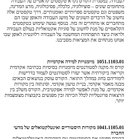
לעבודה. במסגרת הקורס נקרא טקטסים קלאסיים על העבודה
מתחומים שונים – סוציולוגיה, כלכלה, פסיכולוגיה, מדע המדינה,
משפטים וגם טקסטים ספרותיים ואומנותיים. דרך טקסטים אלה
נחשוב על הרבדים השונים של מושג העבודה והאופן שבו הם
מתחברים או מתחרים זה בזה. בנוסף נעשה שימוש בטקסטים
הקלאסיים על מנת לחשוב על סוגיות אקטואליות בעולם העבודה
ולראות כיצד התפתחות המחשבה על העבודה רלוונטית לאופן שבו
אנחנו מנתחים את המציאות מסביבנו.
1051.1103.01 מיומנויות למידה אקדמיות
קורס זה מקנה לסטודנטים מיומנויות בסיסיות בכתיבה אקדמית
וקריאה ביקורתית אשר יעזרו לסטודנטים לעמוד בדרישות
לימודיהם בחוג במהלך התואר. הקורס עוסק בנושאים הבאים:
מבנה מאמר אקדמי, בניית טיעון אקדמי, וסינתזה בין מקורות
אקדמיים. על מנת לאפשר למידה אפקטיבית, הקורס משלב בין
הרצאות פרונטליות לכלל הכיתה ובין מפגשים בקבוצות מצומצמות
יותר.
1041.1105.01
מקורות היסטוריים ואינטלקטואלים של מדעי
החברה
הקורס מפגיש את הסטודנטים עם המקורות האינטלקטואלים