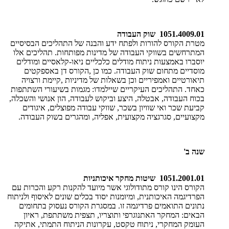
1051.4009.01 שוק העבודה
מטרת הקורס ​להורות ולפתח ידע והבנה של התהליכים הבסיסיים
המתרחשים בשווקי העבודה של מדינות מפותחות. תהליכים אלו
יוסברו באמצעות ניתוח מודלים כלכליים ניאו-קלאסיים ומודלים
מוסדיים מתחום שוק העבודה. כמו כן
,
הקורס דן באספקטים
תיאורטיים ואמפיריים וכן בשאלות של מדיניות
,
קיימת ורצויה
כאחד
.
התהליכים העיקריים שיילמדו: מגמות בשיעורי השתתפות
בכוח העבודה, אבטלה, היצע וביקוש לעבודה, הון אנושי והשכלה,
קביעת שכר ואי שוויון בשכר, שווקי עבודה מפוצלים, איגודים
מקצועיים, סגרגציה מקצועית, אפליה, ומהגרים בשוק העבודה.
שנה ב
'
1051.2001.01
שיטות מחקר איכותניות
הקורס הינו קורס מתודולוגי אשר מיועד להקנות רקע והכרות עם
הפרדיגמה האיכותנית, ומיומנות יסוד בכלים שונים לאיסוף ולניתוח
נתונים התואמים פרדיגמה זו. במסגרת הקורס נעסוק בתחומים
הבאים: המחקר האתנוגרפי ותוצריו, תצפית משתתפת, ראיון
העומק המחקרי, ניתוח טקסט, עקרונות הניתוח התמתי, אתיקה