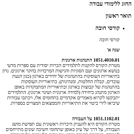
החוג ללימודי עבודה
תואר ראשון
קורסי חובה
קורסי חובה
שנה א'
1051.4010.01
התנהגות ארגונית
מטרת הקורס להקנות לתלמידים הכרות יסודית עם ספרות מדעי
בנושא ארגונים ועם הסוגיות והגישות המרכזיות בחקר ארגונים. נדון
בתיאוריות העוסקות בהתנהגות של יחידים בארגון (כגון הנעת
עובדים, קבלת החלטות, ומנהיגות), בתיאוריות העוסקות
בהתנהגות של קבוצות בארגון ובתיאוריות המתמקדות באופן
הארגון מתנהג כיחידה (למידה ארגונית ושינוי ארגוני). התלמידים
יתבקשו לקרוא מאמרים אקדמיים בתחומים אלו, ויכתבו עבודות
שיביאו לידי ביטוי את התיאוריות והממצאים המצויים בספרות
.
1051.1102.01
על העבודה
מטרת הקורס היא להעניק היכרות ראשונית עם תפישת מושג
העבודה, על דרך של עיון באופן שתחומי חשיבה שונים מתייחסים