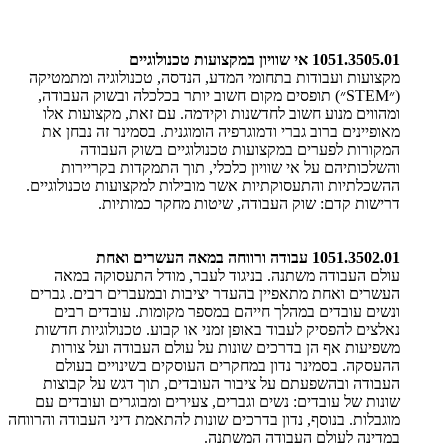
1051.3505.01 אי שוויון במקצועות טכנולוגיים
מקצועות ועבודות בתחומי המדע, הנדסה, טכנולוגיה ומתמטיקה
(״
STEM
״) תופסים מקום חשוב יותר בכלכלה ובשוק העבודה,
ומהווים מנוע חשוב לחדשנות וקידמה. עם זאת, מקצועות אלו
מאופיינים ברוב גברי ודמוגרפיה הומוגנית. בסמינר זה נבחן את
המקורות לפערים במקצועות טכנולוגיים בשוק העבודה
והשלכותיהם על אי שוויון כלכלי, תוך התמקדות בקריירות
ההשכלתיות והתעסוקתיות אשר מובילות למקצועות טכנולוגיים.
דרישות קדם: שוק העבודה, שיטות מחקר כמותיות.
1051.3502.01 עבודה ורווחה במאה העשרים ואחת
עולם העבודה משתנה. בניגוד לעבר, מודל התעסוקה במאה
העשרים ואחת מתאפיין בהעדר יציבות ובמעברים רבים. גברים
ונשים עובדים במהלך חייהם במספר מקומות. עובדים רבים
נאלצים להפסיק לעבוד באופן זמני או קבוע. טכנולוגיות חדשות
משפיעות אף הן בדרכים שונות על עולם העבודה ועל צורות
ההעסקה. בסמינר נדון במחקרים העוסקים בשינויים בעולם
העבודה ובהשפעתם על ציבור העובדים, תוך דגש על קבוצות
שונות של עובדים: נשים וגברים, צעירים ומבוגרים ועובדים עם
מוגבלות. בנוסף, נדון בדרכים שונות להתאמת דיני העבודה והרווחה
במדינה לעולם העבודה המשתנה.