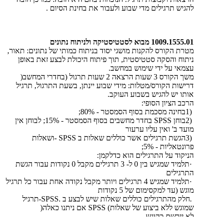
להגיש תרגילים מדי שבוע ולעבור את בחינת הסיום
.
1009.1555.01
מבוא לסטטיסטיקה ולניתוח נתונים
מטרת הקורס להקנות מושגי יסוד בניתוח כמותי של נתונים: תאור,
ניתוח והסקה סטטיסטית, תוך פיתוח היכולת לבצע זאת באופן
עצמאי על ידי שימוש במחשב
.
משך הקורס 3 שעות הרצאה 2 שעות תרגול (בחדרי המחשב
)
דרישות הקורס/מטלות: מידי שבוע יינתן, בשעת התרגול, תרגיל
אותו יש להגיש בשבוע העוקב
.
הרכב הציון הסופי
:
1)
בחינה מסכמת בסוף הסמסטר - 80%
;
2)
בוחן
SPSS
בחדר מחשבים בסוף הסמסטר - 15%; לבוחן אין
מועד ב' ואין עליו ערעור
3)
הגשת תרגילים אשר כוללים שאלות ב
- SPSS
ושאלות
פרונטאליות - 5%
;
הניקוד על התרגילים הוא כדלקמן
:
·
תלמיד שמגיש בין 0 ל- 3 תרגילים מקבל 0 נקודות עבור הגשת
התרגילים
·
תלמיד שמגיש 4 תרגילים ויותר מקבל נקודה אחת עבור כל תרגיל
מוגש (עד למקסימום של 5 נקודות
.
חלק מהתרגילים כוללים שאלות שיש לבצע ב
-SPSS.
תרגיל
שמוגש ללא ביצוע של שאלות
SPSS (
אם ניתנו כאלה
)
לא יירשם כהוגש
.