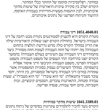
במחקר, רפלקסיביות ומקומו של החוקר ככלי המחקר.
הקורס ישלב בין סקירה עיונית-תיאורטית של שיטות מחקר
איכותניות, לבין התנסות מעשית-חווייתית בעבודת האיסוף,
התיעוד והניתוח הפרשני של נתונים איכותניים.
1051.4040.01
דיני עבודה
מטרת הקורס היא להעניק לסטודנטים נקודת מבט רחבה על דיני
העבודה בישראל. בתחילת הקורס יוצגו שאלות תיאורטיות שילוו
את הדיון במהלך הקורס כולו: מדוע נדרשת רגולציה בתחום
העבודה? מה ייחודו של חוזה העבודה לעומת חוזה מסחרי? כיצד
מתמודדים דיני העבודה עם השינויים בעולם העבודה? בהמשך
הקורס יוצגו בהרחבה תתי הענפים של משפט העבודה: משפט
העבודה הפרטי, משפט העבודה הקיבוצי ודיני איסור אפליה
בתעסוקה. במהלך השיעורים נעסוק בסוגיות המשפטיות אשר
עומדות במרכז דיני העבודה בישראל ובמסגרתן, בין היתר, יחסי
עובד מעביד (השאלות: "מי הוא עובד?" "מי הוא מעביד?"), שעות
עבודה ומנוחה, התארגנות עובדים, הסכמים קיבוציים, זכות
השביתה, סיום יחסי עבודה, פנסיה ופרישה
.
1041.3389.01
שיטות מחקר כמותיות
הקורס נועד להכיר לתלמידים עקרונות בסיסיים של ניתוח נתונים