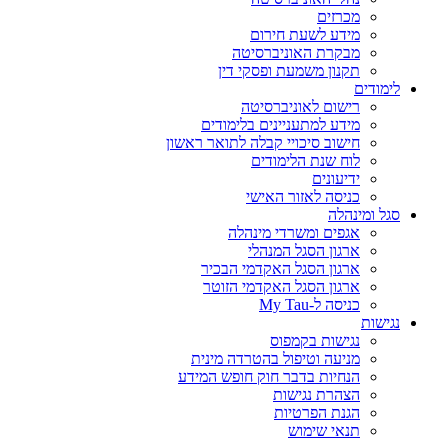
מכרזים
מידע לשעת חירום
מבקרת האוניברסיטה
תקנון משמעת ופסקי דין
לימודים
רישום לאוניברסיטה
מידע למתעניינים בלימודים
חישוב סיכויי קבלה לתואר ראשון
לוח שנת הלימודים
ידיעונים
כניסה לאזור האישי
סגל ומינהלה
אגפים ומשרדי מינהלה
ארגון הסגל המנהלי
ארגון הסגל האקדמי הבכיר
ארגון הסגל האקדמי הזוטר
כניסה ל-My Tau
נגישות
נגישות בקמפוס
מניעה וטיפול בהטרדה מינית
הנחיות בדבר חוק חופש המידע
הצהרת נגישות
הגנת הפרטיות
תנאי שימוש